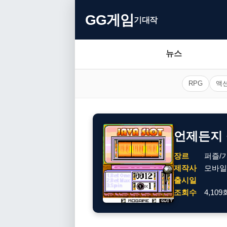
GG게임
기대작
뉴스
RPG
액
언제든지
장르
퍼즐/
제작사
모바일
출시일
조회수
4,109