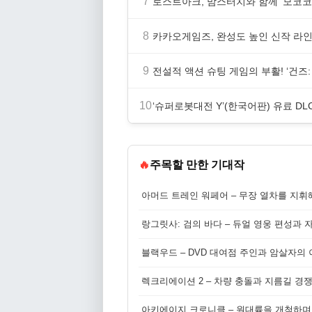
7
로스트아크, 맘스터치와 함께 ‘모코코
8
카카오게임즈, 완성도 높인 신작 라인업
9
전설적 액션 슈팅 게임의 부활! ‘건즈: 
10
‘슈퍼로봇대전 Y’(한국어판) 유료 DLC
🔥
주목할 만한 기대작
아머드 트레인 워페어 – 무장 열차를 지휘
랑그릿사: 검의 바다 – 듀얼 영웅 편성과 
블랙우드 – DVD 대여점 주인과 암살자의
렉크리에이션 2 – 차량 충돌과 지름길 경
아키에이지 크로니클 – 원대륙을 개척하며