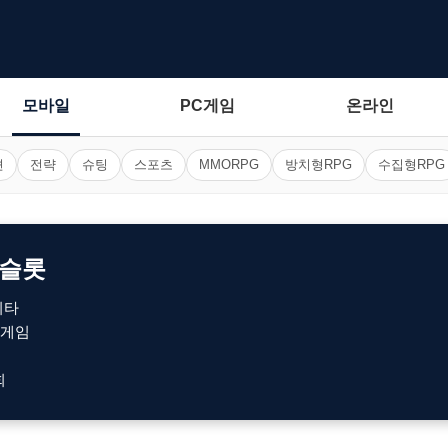
모바일
PC게임
온라인
션
전략
슈팅
스포츠
MMORPG
방치형RPG
수집형RPG
 슬롯
기타
게임
회