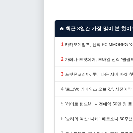
🔥 최근 3일간 가장 많이 본 핫이슈
1
카카오게임즈, 신작 PC MMORPG 
2
가레나·포켓페어, 모바일 신작 ‘팰월드
3
포켓몬코리아, 롯데타운 서머 마켓 첫
4
‘로그W: 리메인즈 오브 갓’, 사전예약
5
‘히어로 랜드M’, 사전예약 50만 명 
6
‘승리의 여신: 니케’, 페르소나 30주