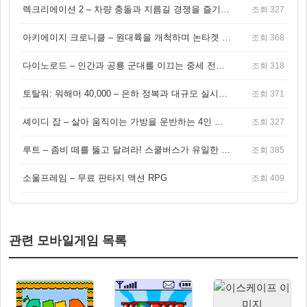
렉크리에이션 2 – 차량 충돌과 지름길 경쟁을 즐기는 오픈월드 아케이드 레이싱 게임
조회 327
아키에이지 크로니클 – 원대륙을 개척하며 논타겟 전투를 즐기는 오픈월드 MMORPG
조회 368
다이노로드 – 인간과 공룡 군대를 이끄는 중세 전략 액션 RPG
조회 318
토탈워: 워해머 40,000 – 은하 정복과 대규모 실시간 전투가 결합된 전략 게임!
조회 371
셰이디 잡 – 살아 움직이는 가방을 운반하는 4인 협동 물리 어드벤처 게임
조회 327
루트 – 좀비 떼를 뚫고 달려라! 스쿨버스가 유일한 집이 되는 4인 협동 생존 게임
조회 385
소울프레임 – 무료 판타지 액션 RPG
조회 409
관련 모바일게임 목록