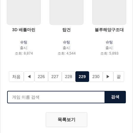
3D 배틀마린
탑건
블루해양구조대
슈팅
슈팅
슈팅
출시:
출시:
출시:
조회: 8,874
조회: 4,544
조회: 5,893
처음
◀
226
227
228
229
230
▶
끝
검색
목록보기