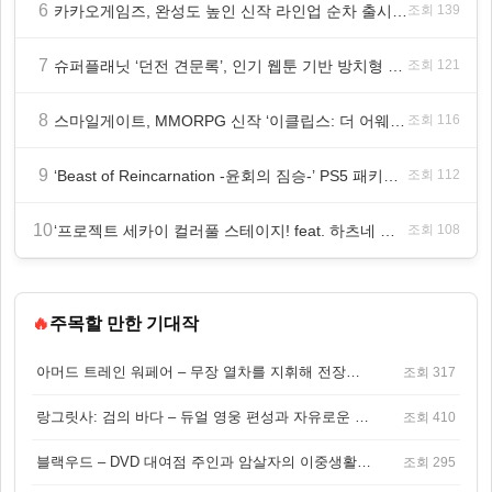
6
카카오게임즈, 완성도 높인 신작 라인업 순차 출시 ‘속도’
조회 139
7
슈퍼플래닛 ‘던전 견문록’, 인기 웹툰 기반 방치형 RPG로 글로벌 정식 출시
조회 121
8
스마일게이트, MMORPG 신작 ‘이클립스: 더 어웨이크닝’ 9월 10일 론칭!
조회 116
9
‘Beast of Reincarnation -윤회의 짐승-’ PS5 패키지판 8월 4일 금일 발매
조회 112
10
‘프로젝트 세카이 컬러풀 스테이지! feat. 하츠네 미쿠’ 온리 샵·페어·그라떼 개최
조회 108
🔥
주목할 만한 기대작
아머드 트레인 워페어 – 무장 열차를 지휘해 전장을 돌파하는 생존 전투 게임
조회 317
랑그릿사: 검의 바다 – 듀얼 영웅 편성과 자유로운 탐험을 결합한 판타지 전략 RPG
조회 410
블랙우드 – DVD 대여점 주인과 암살자의 이중생활을 그린 3인칭 액션 스릴러 게임
조회 295