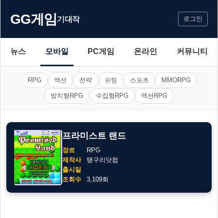
GG게임
기대작
로그인
뉴스
모바일
PC게임
온라인
커뮤니티
RPG
액션
전략
슈팅
스포츠
MMORPG
방치형RPG
수집형RPG
액션RPG
프라미스트 랜드
장르
RPG
제작사
땡구리닷컴
출시일
조회수
3,109회