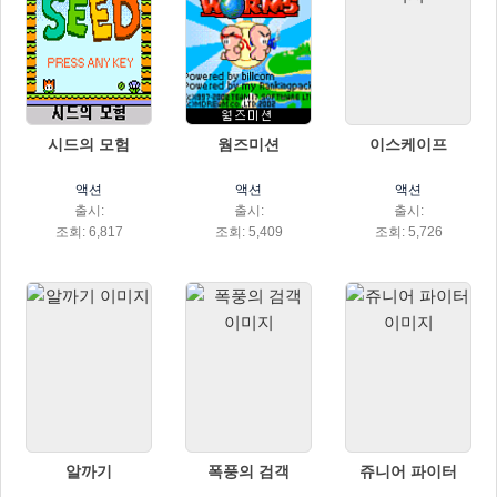
시드의 모험
웜즈미션
이스케이프
액션
액션
액션
출시:
출시:
출시:
조회: 6,817
조회: 5,409
조회: 5,726
알까기
폭풍의 검객
쥬니어 파이터