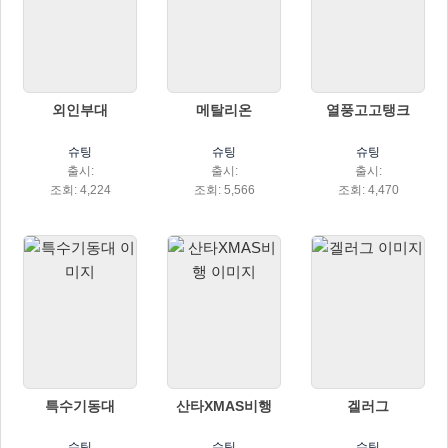
외인부대
메탈리온
열풍고고탱크
슈팅
슈팅
슈팅
출시:
출시:
출시:
조회: 4,224
조회: 5,566
조회: 4,470
특수기동대
산타XMAS비행
겔러그
슈팅
슈팅
슈팅