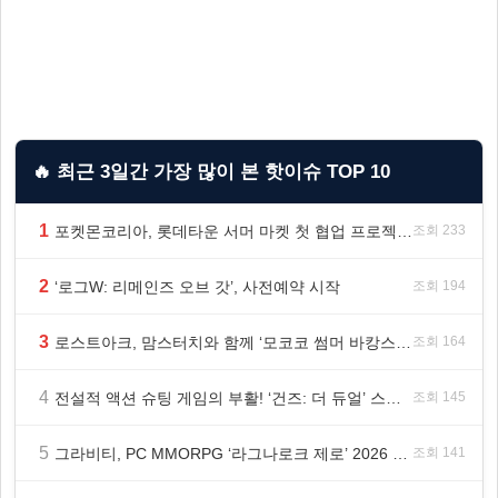
🔥 최근 3일간 가장 많이 본 핫이슈 TOP 10
1
포켓몬코리아, 롯데타운 서머 마켓 첫 협업 프로젝트 ‘포켓몬 별빛낙원’ 개최
조회 233
2
‘로그W: 리메인즈 오브 갓’, 사전예약 시작
조회 194
3
로스트아크, 맘스터치와 함께 ‘모코코 썸머 바캉스 세트’ 출시
조회 164
4
전설적 액션 슈팅 게임의 부활! ‘건즈: 더 듀얼’ 스팀(Steam) 8월 14일 정식 오픈
조회 145
5
그라비티, PC MMORPG ‘라그나로크 제로’ 2026 여름 프로모션 진행!
조회 141