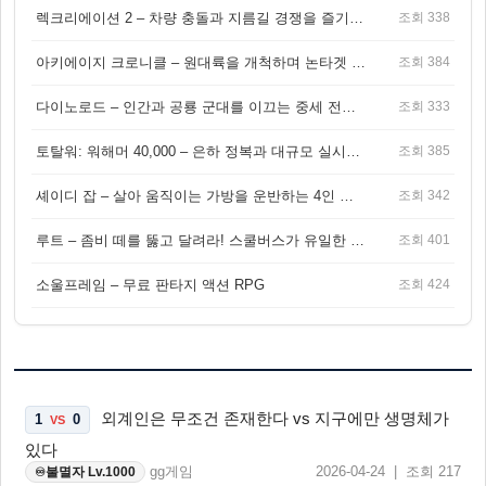
렉크리에이션 2 – 차량 충돌과 지름길 경쟁을 즐기는 오픈월드 아케이드 레이싱 게임
조회 338
아키에이지 크로니클 – 원대륙을 개척하며 논타겟 전투를 즐기는 오픈월드 MMORPG
조회 384
다이노로드 – 인간과 공룡 군대를 이끄는 중세 전략 액션 RPG
조회 333
토탈워: 워해머 40,000 – 은하 정복과 대규모 실시간 전투가 결합된 전략 게임!
조회 385
셰이디 잡 – 살아 움직이는 가방을 운반하는 4인 협동 물리 어드벤처 게임
조회 342
루트 – 좀비 떼를 뚫고 달려라! 스쿨버스가 유일한 집이 되는 4인 협동 생존 게임
조회 401
소울프레임 – 무료 판타지 액션 RPG
조회 424
외계인은 무조건 존재한다 vs 지구에만 생명체가
1
0
VS
있다
gg게임
2026-04-24 | 조회 217
불멸자 Lv.1000
♾️