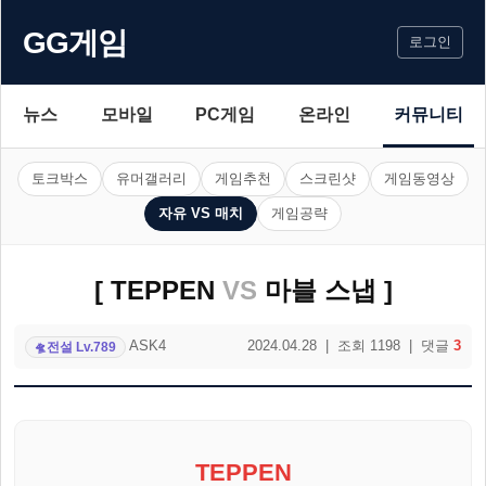
GG게임
로그인
뉴스
모바일
PC게임
온라인
커뮤니티
토크박스
유머갤러리
게임추천
스크린샷
게임동영상
자유 VS 매치
게임공략
[ TEPPEN
VS
마블 스냅 ]
ASK4
2024.04.28 | 조회 1198 | 댓글
3
전설 Lv.789
🛸
TEPPEN