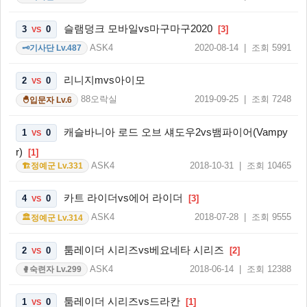
슬램덩크 모바일vs마구마구2020
3
0
[3]
VS
ASK4
2020-08-14 | 조회 5991
기사단 Lv.487
🗝️
리니지mvs아이모
2
0
VS
88오락실
2019-09-25 | 조회 7248
입문자 Lv.6
🐣
캐슬바니아 로드 오브 섀도우2vs뱀파이어(Vampy
1
0
VS
r)
[1]
ASK4
2018-10-31 | 조회 10465
정예군 Lv.331
🏗️
카트 라이더vs에어 라이더
4
0
[3]
VS
ASK4
2018-07-28 | 조회 9555
정예군 Lv.314
🏛️
툼레이더 시리즈vs베요네타 시리즈
2
0
[2]
VS
ASK4
2018-06-14 | 조회 12388
숙련자 Lv.299
🥊
툼레이더 시리즈vs드라칸
1
0
[1]
VS