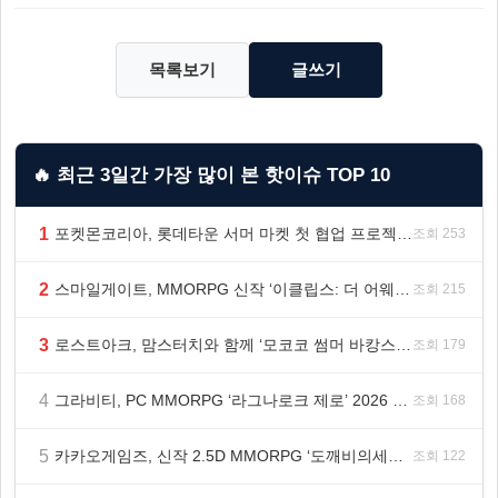
목록보기
글쓰기
🔥 최근 3일간 가장 많이 본 핫이슈 TOP 10
1
포켓몬코리아, 롯데타운 서머 마켓 첫 협업 프로젝트 ‘포켓몬 별빛낙원’ 개최
조회 253
2
스마일게이트, MMORPG 신작 ‘이클립스: 더 어웨이크닝’ 9월 10일 론칭!
조회 215
3
로스트아크, 맘스터치와 함께 ‘모코코 썸머 바캉스 세트’ 출시
조회 179
4
그라비티, PC MMORPG ‘라그나로크 제로’ 2026 여름 프로모션 진행!
조회 168
5
카카오게임즈, 신작 2.5D MMORPG ‘도깨비의세계’ 천만 배우 박지훈 광고 모델 발탁
조회 122