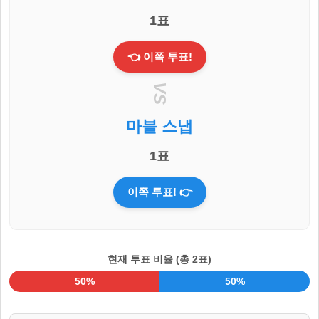
1표
👈 이쪽 투표!
VS
마블 스냅
1표
이쪽 투표! 👉
현재 투표 비율 (총 2표)
50%
50%