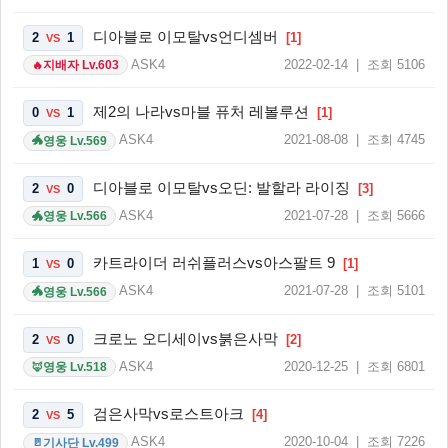
디아블로 이모탈vs언디셈버
2
1
[1]
VS
ASK4
2022-02-14 | 조회 5106
지배자 Lv.603
🔥
제2의 나라vs마블 퓨처 레볼루션
0
1
[1]
VS
ASK4
2021-08-08 | 조회 4745
영웅 Lv.569
🐲
디아블로 이모탈vs오딘: 발할라 라이징
2
0
[3]
VS
ASK4
2021-07-28 | 조회 5666
영웅 Lv.566
🐲
카트라이더 러쉬플러스vs아스팔트 9
1
0
[1]
VS
ASK4
2021-07-28 | 조회 5101
영웅 Lv.566
🐲
크로노 오디세이vs붉은사막
2
0
[2]
VS
ASK4
2020-12-25 | 조회 6801
영웅 Lv.518
🦊
검은사막vs로스트아크
2
5
[4]
VS
ASK4
2020-10-04 | 조회 7226
기사단 Lv.499
🚪