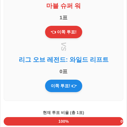
마블 슈퍼 워
1표
👈 이쪽 투표!
VS
리그 오브 레전드: 와일드 리프트
0표
이쪽 투표! 👉
현재 투표 비율 (총 1표)
100%
0%