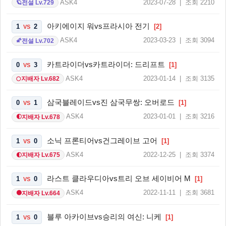
ASK4
2023-07-28 | 조회 2210
전설 Lv.729
🪐
아키에이지 워vs프라시아 전기
1
2
[2]
VS
ASK4
2023-03-23 | 조회 3094
전설 Lv.702
🌠
카트라이더vs카트라이더: 드리프트
0
3
[1]
VS
ASK4
2023-01-14 | 조회 3135
지배자 Lv.682
🌕
삼국블레이드vs진 삼국무쌍: 오버로드
0
1
[1]
VS
ASK4
2023-01-01 | 조회 3216
지배자 Lv.678
🌓
소닉 프론티어vs건그레이브 고어
1
0
[1]
VS
ASK4
2022-12-25 | 조회 3374
지배자 Lv.675
🌓
라스트 클라우디아vs트리 오브 세이비어 M
1
0
[1]
VS
ASK4
2022-11-11 | 조회 3681
지배자 Lv.664
🌑
블루 아카이브vs승리의 여신: 니케
1
0
[1]
VS