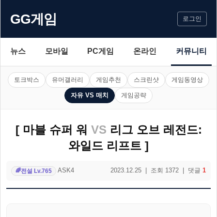
GG게임
로그인
뉴스
모바일
PC게임
온라인
커뮤니티
토크박스
유머갤러리
게임추천
스크린샷
게임동영상
자유 VS 매치
게임공략
[ 마블 슈퍼 워
VS
리그 오브 레전드:
와일드 리프트 ]
ASK4
2023.12.25 | 조회 1372 | 댓글
1
전설 Lv.765
🌈