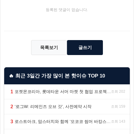
등록된 댓글이 없습니다.
목록보기
글쓰기
🔥 최근 3일간 가장 많이 본 핫이슈 TOP 10
1
포켓몬코리아, 롯데타운 서머 마켓 첫 협업 프로젝트 ‘포켓몬 별빛낙원’ 개최
조회 202
2
‘로그W: 리메인즈 오브 갓’, 사전예약 시작
조회 159
3
로스트아크, 맘스터치와 함께 ‘모코코 썸머 바캉스 세트’ 출시
조회 143