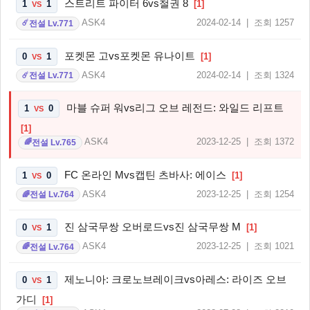
스트리트 파이터 6vs철권 8
1
1
[1]
VS
ASK4
2024-02-14 | 조회 1257
전설 Lv.771
☄️
포켓몬 고vs포켓몬 유나이트
0
1
[1]
VS
ASK4
2024-02-14 | 조회 1324
전설 Lv.771
☄️
마블 슈퍼 워vs리그 오브 레전드: 와일드 리프트
1
0
VS
[1]
ASK4
2023-12-25 | 조회 1372
전설 Lv.765
🌈
FC 온라인 Mvs캡틴 츠바사: 에이스
1
0
[1]
VS
ASK4
2023-12-25 | 조회 1254
전설 Lv.764
🌈
진 삼국무쌍 오버로드vs진 삼국무쌍 M
0
1
[1]
VS
ASK4
2023-12-25 | 조회 1021
전설 Lv.764
🌈
제노니아: 크로노브레이크vs아레스: 라이즈 오브
0
1
VS
가디
[1]