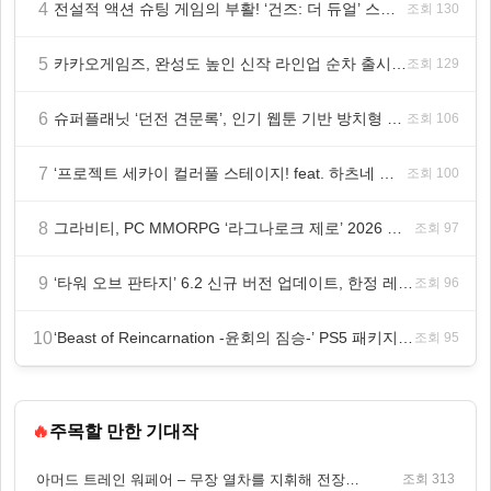
4
전설적 액션 슈팅 게임의 부활! ‘건즈: 더 듀얼’ 스팀(Steam) 8월 14일 정식 오픈
조회 130
5
카카오게임즈, 완성도 높인 신작 라인업 순차 출시 ‘속도’
조회 129
6
슈퍼플래닛 ‘던전 견문록’, 인기 웹툰 기반 방치형 RPG로 글로벌 정식 출시
조회 106
7
‘프로젝트 세카이 컬러풀 스테이지! feat. 하츠네 미쿠’ 온리 샵·페어·그라떼 개최
조회 100
8
그라비티, PC MMORPG ‘라그나로크 제로’ 2026 여름 프로모션 진행!
조회 97
9
‘타워 오브 판타지’ 6.2 신규 버전 업데이트, 한정 레플리카 ‘겔피인’ 등장
조회 96
10
‘Beast of Reincarnation -윤회의 짐승-’ PS5 패키지판 8월 4일 금일 발매
조회 95
🔥
주목할 만한 기대작
아머드 트레인 워페어 – 무장 열차를 지휘해 전장을 돌파하는 생존 전투 게임
조회 313