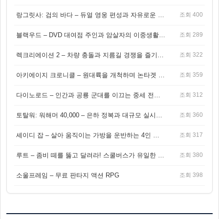
랑그릿사: 검의 바다 – 듀얼 영웅 편성과 자유로운 탐험을 결합한 판타지 전략 RPG
조회 400
블랙우드 – DVD 대여점 주인과 암살자의 이중생활을 그린 3인칭 액션 스릴러 게임
조회 289
렉크리에이션 2 – 차량 충돌과 지름길 경쟁을 즐기는 오픈월드 아케이드 레이싱 게임
조회 322
아키에이지 크로니클 – 원대륙을 개척하며 논타겟 전투를 즐기는 오픈월드 MMORPG
조회 359
다이노로드 – 인간과 공룡 군대를 이끄는 중세 전략 액션 RPG
조회 312
토탈워: 워해머 40,000 – 은하 정복과 대규모 실시간 전투가 결합된 전략 게임!
조회 360
셰이디 잡 – 살아 움직이는 가방을 운반하는 4인 협동 물리 어드벤처 게임
조회 317
루트 – 좀비 떼를 뚫고 달려라! 스쿨버스가 유일한 집이 되는 4인 협동 생존 게임
조회 380
소울프레임 – 무료 판타지 액션 RPG
조회 398