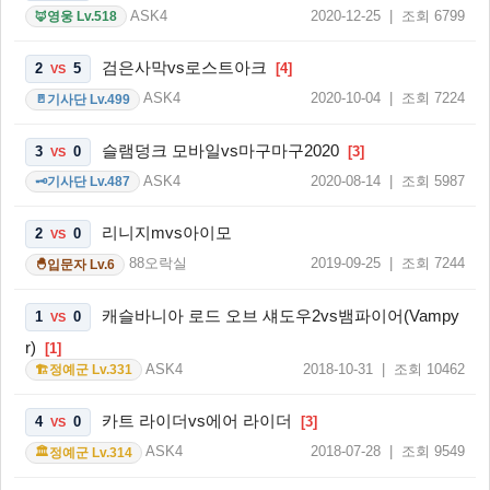
ASK4
2020-12-25 | 조회 6799
영웅 Lv.518
🦊
검은사막vs로스트아크
2
5
[4]
VS
ASK4
2020-10-04 | 조회 7224
기사단 Lv.499
🚪
슬램덩크 모바일vs마구마구2020
3
0
[3]
VS
ASK4
2020-08-14 | 조회 5987
기사단 Lv.487
🗝️
리니지mvs아이모
2
0
VS
88오락실
2019-09-25 | 조회 7244
입문자 Lv.6
🐣
캐슬바니아 로드 오브 섀도우2vs뱀파이어(Vampy
1
0
VS
r)
[1]
ASK4
2018-10-31 | 조회 10462
정예군 Lv.331
🏗️
카트 라이더vs에어 라이더
4
0
[3]
VS
ASK4
2018-07-28 | 조회 9549
정예군 Lv.314
🏛️