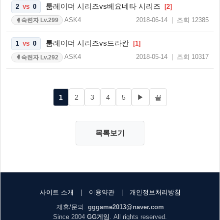
툼레이더 시리즈vs베요네타 시리즈
2
0
[2]
VS
ASK4
2018-06-14 | 조회 12385
숙련자 Lv.299
🥊
툼레이더 시리즈vs드라칸
1
0
[1]
VS
ASK4
2018-05-14 | 조회 10317
숙련자 Lv.292
🥊
1
2
3
4
5
▶
끝
목록보기
사이트 소개
|
이용약관
|
개인정보처리방침
제휴/문의:
gggame2013@naver.com
Since 2004
GG게임
. All rights reserved.