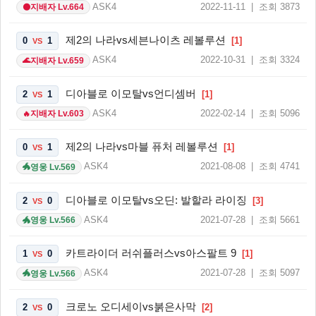
ASK4
2022-11-11 | 조회 3873
지배자 Lv.664
🌑
제2의 나라vs세븐나이츠 레볼루션
0
1
[1]
VS
ASK4
2022-10-31 | 조회 3324
지배자 Lv.659
🌊
디아블로 이모탈vs언디셈버
2
1
[1]
VS
ASK4
2022-02-14 | 조회 5096
지배자 Lv.603
🔥
제2의 나라vs마블 퓨처 레볼루션
0
1
[1]
VS
ASK4
2021-08-08 | 조회 4741
영웅 Lv.569
🐲
디아블로 이모탈vs오딘: 발할라 라이징
2
0
[3]
VS
ASK4
2021-07-28 | 조회 5661
영웅 Lv.566
🐲
카트라이더 러쉬플러스vs아스팔트 9
1
0
[1]
VS
ASK4
2021-07-28 | 조회 5097
영웅 Lv.566
🐲
크로노 오디세이vs붉은사막
2
0
[2]
VS