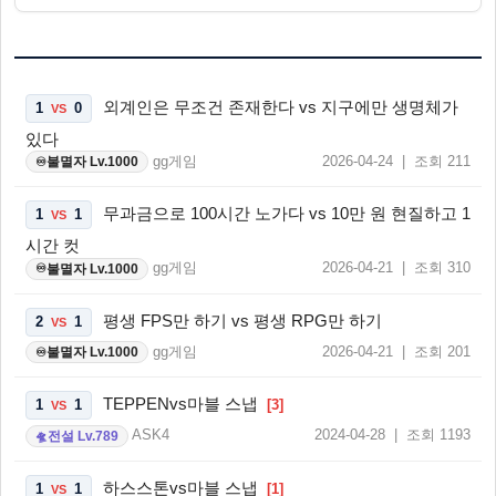
외계인은 무조건 존재한다 vs 지구에만 생명체가
1
0
VS
있다
gg게임
2026-04-24 | 조회 211
불멸자 Lv.1000
♾️
무과금으로 100시간 노가다 vs 10만 원 현질하고 1
1
1
VS
시간 컷
gg게임
2026-04-21 | 조회 310
불멸자 Lv.1000
♾️
평생 FPS만 하기 vs 평생 RPG만 하기
2
1
VS
gg게임
2026-04-21 | 조회 201
불멸자 Lv.1000
♾️
TEPPENvs마블 스냅
1
1
[3]
VS
ASK4
2024-04-28 | 조회 1193
전설 Lv.789
🛸
하스스톤vs마블 스냅
1
1
[1]
VS