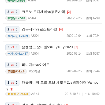
ASK4
2021-07-28 | 조회 5097
영웅 Lv.566
🐲
크로노 오디세이vs붉은사막
2
0
[2]
VS
ASK4
2020-12-25 | 조회 6799
영웅 Lv.518
🦊
검은사막vs로스트아크
2
5
[4]
VS
ASK4
2020-10-04 | 조회 7224
기사단 Lv.499
🚪
슬램덩크 모바일vs마구마구2020
3
0
[3]
VS
ASK4
2020-08-14 | 조회 5987
기사단 Lv.487
🗝️
리니지mvs아이모
2
0
VS
88오락실
2019-09-25 | 조회 7244
입문자 Lv.6
🐣
캐슬바니아 로드 오브 섀도우2vs뱀파이어(Vampy
1
0
VS
r)
[1]
ASK4
2018-10-31 | 조회 10462
정예군 Lv.331
🏗️
카트 라이더vs에어 라이더