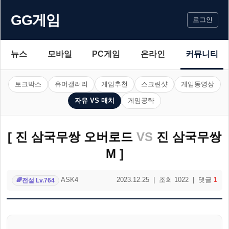
GG게임
로그인
뉴스
모바일
PC게임
온라인
커뮤니티
토크박스
유머갤러리
게임추천
스크린샷
게임동영상
자유 VS 매치
게임공략
[ 진 삼국무쌍 오버로드
VS
진 삼국무쌍
M ]
ASK4
2023.12.25 | 조회 1022 | 댓글
1
전설 Lv.764
🌈