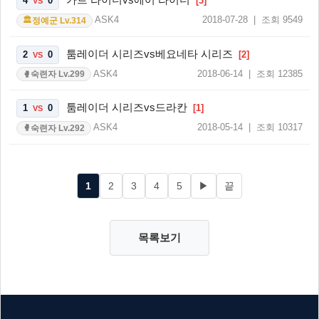
4
0
[3]
VS
ASK4
2018-07-28 | 조회 9549
정예군 Lv.314
🏛️
툼레이더 시리즈vs베요네타 시리즈
2
0
[2]
VS
ASK4
2018-06-14 | 조회 12385
숙련자 Lv.299
🥊
툼레이더 시리즈vs드라칸
1
0
[1]
VS
ASK4
2018-05-14 | 조회 10317
숙련자 Lv.292
🥊
1
2
3
4
5
▶
끝
목록보기