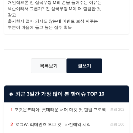
개인적으론 진 삼국무쌍 M의 손을 들어주는 이유는
넥슨이라서 그른가? 진 삼국무쌍 M이 더 깔끔한 것
같고
출시한지 얼마 되지도 않는데 이벤트 보상 퍼주는
부분이 마음에 들고 높은 점수 획득
목록보기
글쓰기
🔥 최근 3일간 가장 많이 본 핫이슈 TOP 10
1
포켓몬코리아, 롯데타운 서머 마켓 첫 협업 프로젝트 ‘포켓몬 별빛낙원’ 개최
조회 202
2
‘로그W: 리메인즈 오브 갓’, 사전예약 시작
조회 160