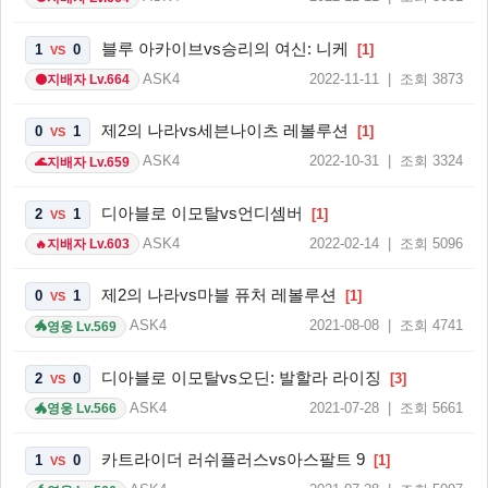
블루 아카이브vs승리의 여신: 니케
1
0
[1]
VS
ASK4
2022-11-11 | 조회 3873
지배자 Lv.664
🌑
제2의 나라vs세븐나이츠 레볼루션
0
1
[1]
VS
ASK4
2022-10-31 | 조회 3324
지배자 Lv.659
🌊
디아블로 이모탈vs언디셈버
2
1
[1]
VS
ASK4
2022-02-14 | 조회 5096
지배자 Lv.603
🔥
제2의 나라vs마블 퓨처 레볼루션
0
1
[1]
VS
ASK4
2021-08-08 | 조회 4741
영웅 Lv.569
🐲
디아블로 이모탈vs오딘: 발할라 라이징
2
0
[3]
VS
ASK4
2021-07-28 | 조회 5661
영웅 Lv.566
🐲
카트라이더 러쉬플러스vs아스팔트 9
1
0
[1]
VS