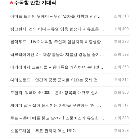
🔥
주목할 만한 기대작
아머드 트레인 워페어 – 무장 열차를 지휘해 전장을 돌파하는 생존 전투 게임
조회 313
랑그릿사: 검의 바다 – 듀얼 영웅 편성과 자유로운 탐험을 결합한 판타지 전략 RPG
조회 400
블랙우드 – DVD 대여점 주인과 암살자의 이중생활을 그린 3인칭 액션 스릴러 게임
조회 289
렉크리에이션 2 – 차량 충돌과 지름길 경쟁을 즐기는 오픈월드 아케이드 레이싱 게임
조회 322
아키에이지 크로니클 – 원대륙을 개척하며 논타겟 전투를 즐기는 오픈월드 MMORPG
조회 359
다이노로드 – 인간과 공룡 군대를 이끄는 중세 전략 액션 RPG
조회 312
토탈워: 워해머 40,000 – 은하 정복과 대규모 실시간 전투가 결합된 전략 게임!
조회 360
셰이디 잡 – 살아 움직이는 가방을 운반하는 4인 협동 물리 어드벤처 게임
조회 317
루트 – 좀비 떼를 뚫고 달려라! 스쿨버스가 유일한 집이 되는 4인 협동 생존 게임
조회 380
소울프레임 – 무료 판타지 액션 RPG
조회 398