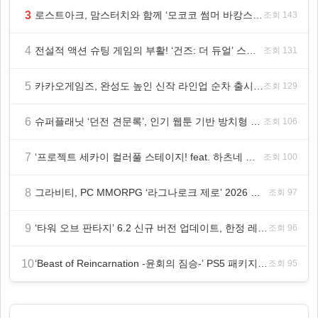
3
로스트아크, 맘스터치와 함께 ‘모코코 썸머 바캉스 세트’ 출시
조회 143
4
전설적 액션 슈팅 게임의 부활! ‘건즈: 더 듀얼’ 스팀(Steam) 8월 14일 정식 오픈
조회 131
5
카카오게임즈, 완성도 높인 신작 라인업 순차 출시 ‘속도’
조회 129
6
슈퍼플래닛 ‘던전 견문록’, 인기 웹툰 기반 방치형 RPG로 글로벌 정식 출시
조회 106
7
‘프로젝트 세카이 컬러풀 스테이지! feat. 하츠네 미쿠’ 온리 샵·페어·그라떼 개최
조회 100
8
그라비티, PC MMORPG ‘라그나로크 제로’ 2026 여름 프로모션 진행!
조회 97
9
‘타워 오브 판타지’ 6.2 신규 버전 업데이트, 한정 레플리카 ‘겔피인’ 등장
조회 96
10
‘Beast of Reincarnation -윤회의 짐승-’ PS5 패키지판 8월 4일 금일 발매
조회 95