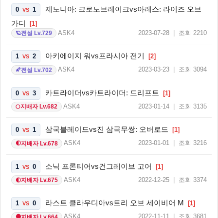
제노니아: 크로노브레이크vs아레스: 라이즈 오브
0
1
VS
가디
[1]
ASK4
2023-07-28 | 조회 2210
전설 Lv.729
🪐
아키에이지 워vs프라시아 전기
1
2
[2]
VS
ASK4
2023-03-23 | 조회 3094
전설 Lv.702
🌠
카트라이더vs카트라이더: 드리프트
0
3
[1]
VS
ASK4
2023-01-14 | 조회 3135
지배자 Lv.682
🌕
삼국블레이드vs진 삼국무쌍: 오버로드
0
1
[1]
VS
ASK4
2023-01-01 | 조회 3216
지배자 Lv.678
🌓
소닉 프론티어vs건그레이브 고어
1
0
[1]
VS
ASK4
2022-12-25 | 조회 3374
지배자 Lv.675
🌓
라스트 클라우디아vs트리 오브 세이비어 M
1
0
[1]
VS
ASK4
2022-11-11 | 조회 3681
지배자 Lv.664
🌑