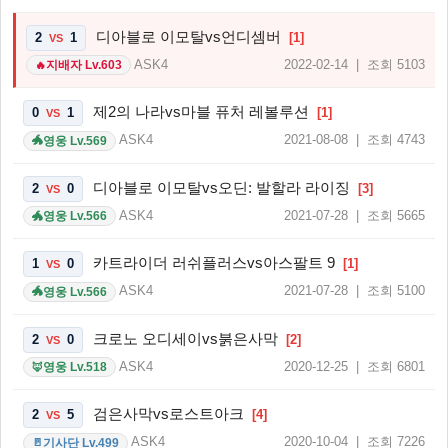
디아블로 이모탈vs언디셈버
2
1
[1]
VS
ASK4
2022-02-14 | 조회 5103
지배자 Lv.603
🔥
제2의 나라vs마블 퓨처 레볼루션
0
1
[1]
VS
ASK4
2021-08-08 | 조회 4743
영웅 Lv.569
🐲
디아블로 이모탈vs오딘: 발할라 라이징
2
0
[3]
VS
ASK4
2021-07-28 | 조회 5665
영웅 Lv.566
🐲
카트라이더 러쉬플러스vs아스팔트 9
1
0
[1]
VS
ASK4
2021-07-28 | 조회 5100
영웅 Lv.566
🐲
크로노 오디세이vs붉은사막
2
0
[2]
VS
ASK4
2020-12-25 | 조회 6801
영웅 Lv.518
🦊
검은사막vs로스트아크
2
5
[4]
VS
ASK4
2020-10-04 | 조회 7226
기사단 Lv.499
🚪