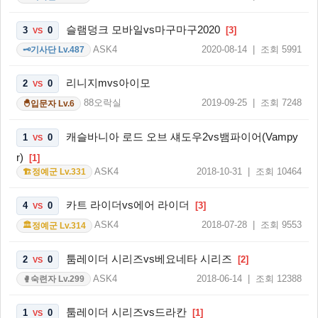
슬램덩크 모바일vs마구마구2020
3
0
[3]
VS
ASK4
2020-08-14 | 조회 5991
기사단 Lv.487
🗝️
리니지mvs아이모
2
0
VS
88오락실
2019-09-25 | 조회 7248
입문자 Lv.6
🐣
캐슬바니아 로드 오브 섀도우2vs뱀파이어(Vampy
1
0
VS
r)
[1]
ASK4
2018-10-31 | 조회 10464
정예군 Lv.331
🏗️
카트 라이더vs에어 라이더
4
0
[3]
VS
ASK4
2018-07-28 | 조회 9553
정예군 Lv.314
🏛️
툼레이더 시리즈vs베요네타 시리즈
2
0
[2]
VS
ASK4
2018-06-14 | 조회 12388
숙련자 Lv.299
🥊
툼레이더 시리즈vs드라칸
1
0
[1]
VS