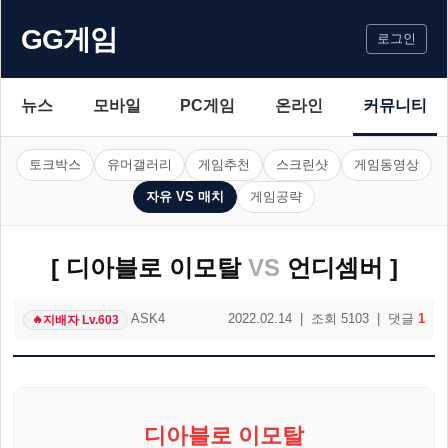
GG게임
로그인
뉴스
모바일
PC게임
온라인
커뮤니티
토크박스
유머갤러리
게임추천
스크린샷
게임동영상
자유 VS 매치
게임공략
[ 디아블로 이모탈
VS
언디셈버 ]
ASK4
2022.02.14 | 조회 5103 | 댓글
1
지배자 Lv.603
🔥
디아블로 이모탈