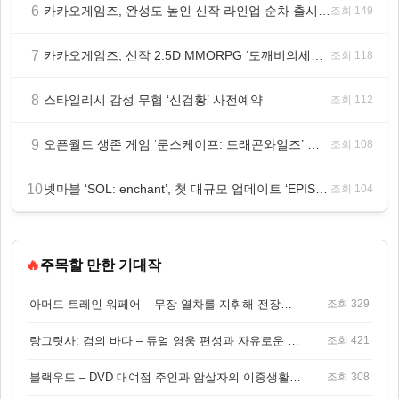
6
카카오게임즈, 완성도 높인 신작 라인업 순차 출시 ‘속도’
조회 149
7
카카오게임즈, 신작 2.5D MMORPG ‘도깨비의세계’ 천만 배우 박지훈 광고 모델 발탁
조회 118
8
스타일리시 감성 무협 ‘신검황’ 사전예약
조회 112
9
오픈월드 생존 게임 ‘룬스케이프: 드래곤와일즈’ 대규모 유저 편의성 개선 및 사이드 퀘스트 업데이트
조회 108
10
넷마블 ‘SOL: enchant’, 첫 대규모 업데이트 ‘EPISODE 01. GENESIS: 신의 전장’ 사전등록 실시
조회 104
🔥
주목할 만한 기대작
아머드 트레인 워페어 – 무장 열차를 지휘해 전장을 돌파하는 생존 전투 게임
조회 329
랑그릿사: 검의 바다 – 듀얼 영웅 편성과 자유로운 탐험을 결합한 판타지 전략 RPG
조회 421
블랙우드 – DVD 대여점 주인과 암살자의 이중생활을 그린 3인칭 액션 스릴러 게임
조회 308