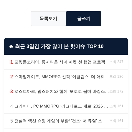
목록보기
글쓰기
🔥 최근 3일간 가장 많이 본 핫이슈 TOP 10
1
포켓몬코리아, 롯데타운 서머 마켓 첫 협업 프로젝트 ‘포켓몬 별빛낙원’ 개최
조회 247
2
스마일게이트, MMORPG 신작 ‘이클립스: 더 어웨이크닝’ 9월 10일 론칭!
조회 180
3
로스트아크, 맘스터치와 함께 ‘모코코 썸머 바캉스 세트’ 출시
조회 172
4
그라비티, PC MMORPG ‘라그나로크 제로’ 2026 여름 프로모션 진행!
조회 161
5
전설적 액션 슈팅 게임의 부활! ‘건즈: 더 듀얼’ 스팀(Steam) 8월 14일 정식 오픈
조회 161