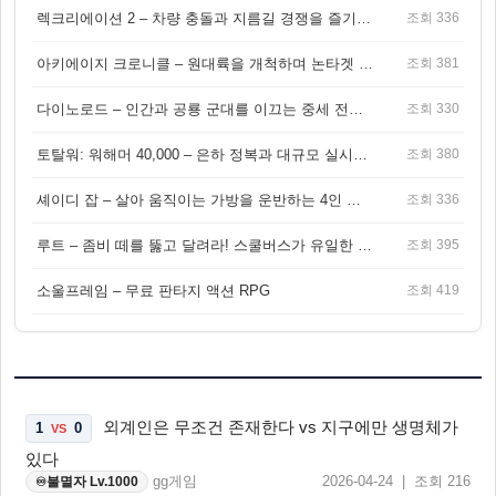
렉크리에이션 2 – 차량 충돌과 지름길 경쟁을 즐기는 오픈월드 아케이드 레이싱 게임
조회 336
아키에이지 크로니클 – 원대륙을 개척하며 논타겟 전투를 즐기는 오픈월드 MMORPG
조회 381
다이노로드 – 인간과 공룡 군대를 이끄는 중세 전략 액션 RPG
조회 330
토탈워: 워해머 40,000 – 은하 정복과 대규모 실시간 전투가 결합된 전략 게임!
조회 380
셰이디 잡 – 살아 움직이는 가방을 운반하는 4인 협동 물리 어드벤처 게임
조회 336
루트 – 좀비 떼를 뚫고 달려라! 스쿨버스가 유일한 집이 되는 4인 협동 생존 게임
조회 395
소울프레임 – 무료 판타지 액션 RPG
조회 419
외계인은 무조건 존재한다 vs 지구에만 생명체가
1
0
VS
있다
gg게임
2026-04-24 | 조회 216
불멸자 Lv.1000
♾️