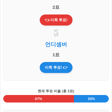
2표
👈 이쪽 투표!
VS
언디셈버
1표
이쪽 투표! 👉
현재 투표 비율 (총 3표)
67%
33%