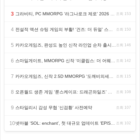
3
그라비티, PC MMORPG ‘라그나로크 제로’ 2026 여름 프로모션 진행!
조회 153
4
전설적 액션 슈팅 게임의 부활! ‘건즈: 더 듀얼’ 스팀(Steam) 8월 14일 정식 오픈
조회 150
5
카카오게임즈, 완성도 높인 신작 라인업 순차 출시 ‘속도’
조회 146
6
스마일게이트, MMORPG 신작 ‘이클립스: 더 어웨이크닝’ 9월 10일 론칭!
조회 142
7
카카오게임즈, 신작 2.5D MMORPG ‘도깨비의세계’ 천만 배우 박지훈 광고 모델 발탁
조회 115
8
오픈월드 생존 게임 ‘룬스케이프: 드래곤와일즈’ 대규모 유저 편의성 개선 및 사이드 퀘스트 업데이트
조회 108
9
스타일리시 감성 무협 ‘신검황’ 사전예약
조회 107
10
넷마블 ‘SOL: enchant’, 첫 대규모 업데이트 ‘EPISODE 01. GENESIS: 신의 전장’ 사전등록 실시
조회 102