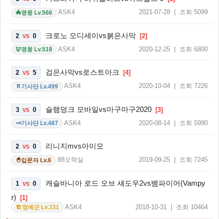
ASK4
2021-07-28 | 조회 5099
영웅 Lv.566
🐲
크로노 오디세이vs붉은사막
2
0
[2]
VS
ASK4
2020-12-25 | 조회 6800
영웅 Lv.518
🦊
검은사막vs로스트아크
2
5
[4]
VS
ASK4
2020-10-04 | 조회 7226
기사단 Lv.499
🚪
슬램덩크 모바일vs마구마구2020
3
0
[3]
VS
ASK4
2020-08-14 | 조회 5990
기사단 Lv.487
🗝️
리니지mvs아이모
2
0
VS
88오락실
2019-09-25 | 조회 7245
입문자 Lv.6
🐣
캐슬바니아 로드 오브 섀도우2vs뱀파이어(Vampy
1
0
VS
r)
[1]
ASK4
2018-10-31 | 조회 10464
정예군 Lv.331
🏗️