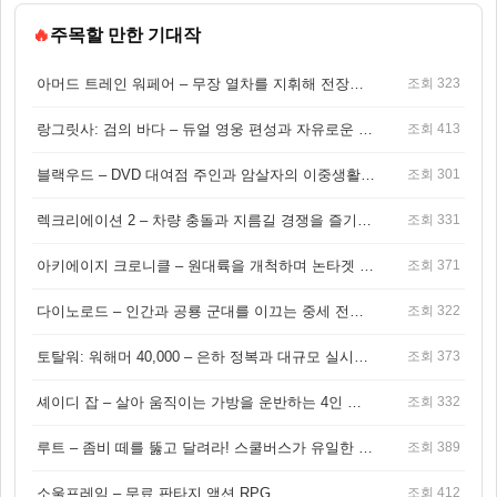
🔥
주목할 만한 기대작
아머드 트레인 워페어 – 무장 열차를 지휘해 전장을 돌파하는 생존 전투 게임
조회 323
랑그릿사: 검의 바다 – 듀얼 영웅 편성과 자유로운 탐험을 결합한 판타지 전략 RPG
조회 413
블랙우드 – DVD 대여점 주인과 암살자의 이중생활을 그린 3인칭 액션 스릴러 게임
조회 301
렉크리에이션 2 – 차량 충돌과 지름길 경쟁을 즐기는 오픈월드 아케이드 레이싱 게임
조회 331
아키에이지 크로니클 – 원대륙을 개척하며 논타겟 전투를 즐기는 오픈월드 MMORPG
조회 371
다이노로드 – 인간과 공룡 군대를 이끄는 중세 전략 액션 RPG
조회 322
토탈워: 워해머 40,000 – 은하 정복과 대규모 실시간 전투가 결합된 전략 게임!
조회 373
셰이디 잡 – 살아 움직이는 가방을 운반하는 4인 협동 물리 어드벤처 게임
조회 332
루트 – 좀비 떼를 뚫고 달려라! 스쿨버스가 유일한 집이 되는 4인 협동 생존 게임
조회 389
소울프레임 – 무료 판타지 액션 RPG
조회 412