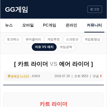
GG게임
로그인
뉴스
모바일
PC게임
온라인
커뮤니티
토크박스
유머갤러리
게임추천
스크린샷
게임동영상
자유 VS 매치
게임공략
[ 카트 라이더
VS
에어 라이더 ]
ASK4
2018.07.28 | 조회 9553 | 댓글
3
정예군 Lv.314
🏛️
카트 라이더