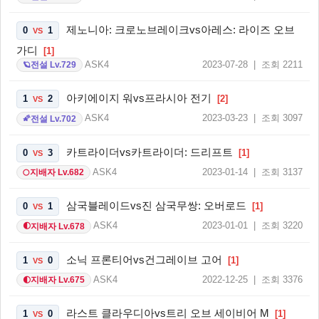
제노니아: 크로노브레이크vs아레스: 라이즈 오브
0
1
VS
가디
[1]
ASK4
2023-07-28 | 조회 2211
전설 Lv.729
🪐
아키에이지 워vs프라시아 전기
1
2
[2]
VS
ASK4
2023-03-23 | 조회 3097
전설 Lv.702
🌠
카트라이더vs카트라이더: 드리프트
0
3
[1]
VS
ASK4
2023-01-14 | 조회 3137
지배자 Lv.682
🌕
삼국블레이드vs진 삼국무쌍: 오버로드
0
1
[1]
VS
ASK4
2023-01-01 | 조회 3220
지배자 Lv.678
🌓
소닉 프론티어vs건그레이브 고어
1
0
[1]
VS
ASK4
2022-12-25 | 조회 3376
지배자 Lv.675
🌓
라스트 클라우디아vs트리 오브 세이비어 M
1
0
[1]
VS