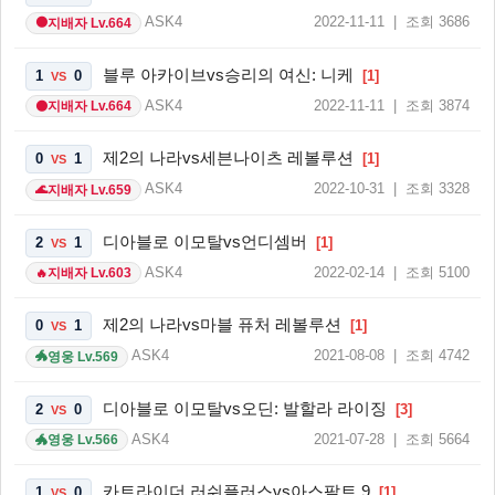
ASK4
2022-11-11 | 조회 3686
지배자 Lv.664
🌑
블루 아카이브vs승리의 여신: 니케
1
0
[1]
VS
ASK4
2022-11-11 | 조회 3874
지배자 Lv.664
🌑
제2의 나라vs세븐나이츠 레볼루션
0
1
[1]
VS
ASK4
2022-10-31 | 조회 3328
지배자 Lv.659
🌊
디아블로 이모탈vs언디셈버
2
1
[1]
VS
ASK4
2022-02-14 | 조회 5100
지배자 Lv.603
🔥
제2의 나라vs마블 퓨처 레볼루션
0
1
[1]
VS
ASK4
2021-08-08 | 조회 4742
영웅 Lv.569
🐲
디아블로 이모탈vs오딘: 발할라 라이징
2
0
[3]
VS
ASK4
2021-07-28 | 조회 5664
영웅 Lv.566
🐲
카트라이더 러쉬플러스vs아스팔트 9
1
0
[1]
VS