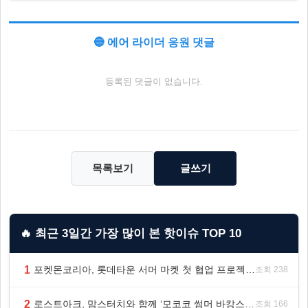
🔵 에어 라이더 응원 댓글
등록된 댓글이 없습니다.
목록보기
글쓰기
🔥 최근 3일간 가장 많이 본 핫이슈 TOP 10
1
포켓몬코리아, 롯데타운 서머 마켓 첫 협업 프로젝트 ‘포켓몬 별빛낙원’ 개최
조회 238
2
로스트아크, 맘스터치와 함께 ‘모코코 썸머 바캉스 세트’ 출시
조회 166