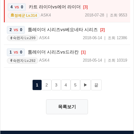
카트 라이더vs에어 라이더
4
0
[3]
VS
ASK4
2018-07-28 | 조회 9553
정예군 Lv.314
🏛️
툼레이더 시리즈vs베요네타 시리즈
2
0
[2]
VS
ASK4
2018-06-14 | 조회 12386
숙련자 Lv.299
🥊
툼레이더 시리즈vs드라칸
1
0
[1]
VS
ASK4
2018-05-14 | 조회 10319
숙련자 Lv.292
🥊
1
2
3
4
5
▶
끝
목록보기