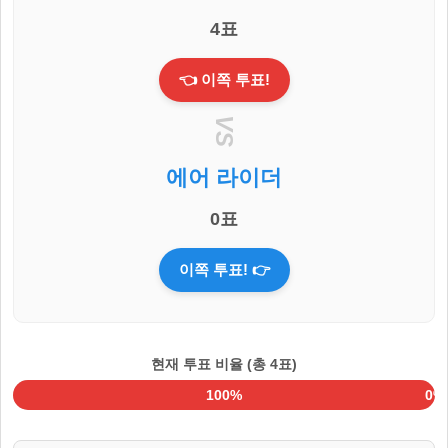
4표
👈 이쪽 투표!
VS
에어 라이더
0표
이쪽 투표! 👉
현재 투표 비율 (총 4표)
100%
0%