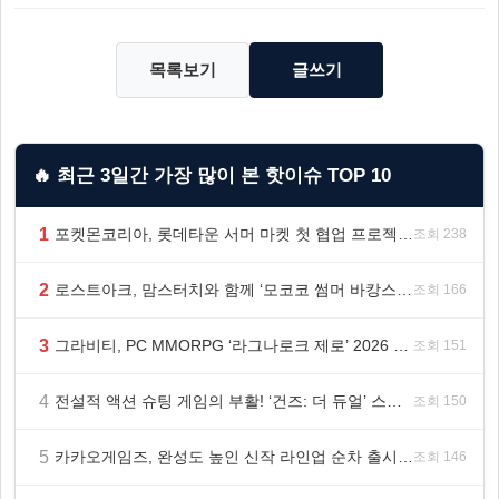
목록보기
글쓰기
🔥 최근 3일간 가장 많이 본 핫이슈 TOP 10
1
포켓몬코리아, 롯데타운 서머 마켓 첫 협업 프로젝트 ‘포켓몬 별빛낙원’ 개최
조회 238
2
로스트아크, 맘스터치와 함께 ‘모코코 썸머 바캉스 세트’ 출시
조회 166
3
그라비티, PC MMORPG ‘라그나로크 제로’ 2026 여름 프로모션 진행!
조회 151
4
전설적 액션 슈팅 게임의 부활! ‘건즈: 더 듀얼’ 스팀(Steam) 8월 14일 정식 오픈
조회 150
5
카카오게임즈, 완성도 높인 신작 라인업 순차 출시 ‘속도’
조회 146