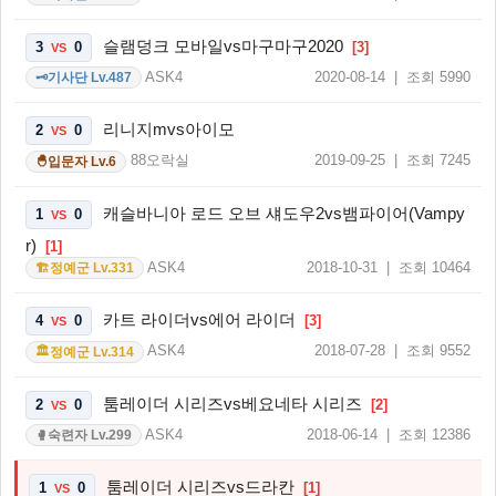
슬램덩크 모바일vs마구마구2020
3
0
[3]
VS
ASK4
2020-08-14 | 조회 5990
기사단 Lv.487
🗝️
리니지mvs아이모
2
0
VS
88오락실
2019-09-25 | 조회 7245
입문자 Lv.6
🐣
캐슬바니아 로드 오브 섀도우2vs뱀파이어(Vampy
1
0
VS
r)
[1]
ASK4
2018-10-31 | 조회 10464
정예군 Lv.331
🏗️
카트 라이더vs에어 라이더
4
0
[3]
VS
ASK4
2018-07-28 | 조회 9552
정예군 Lv.314
🏛️
툼레이더 시리즈vs베요네타 시리즈
2
0
[2]
VS
ASK4
2018-06-14 | 조회 12386
숙련자 Lv.299
🥊
툼레이더 시리즈vs드라칸
1
0
[1]
VS