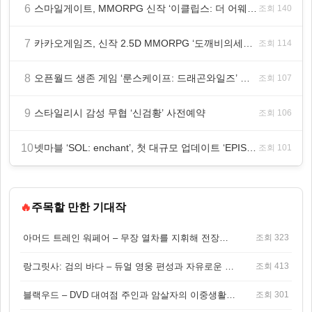
6
스마일게이트, MMORPG 신작 ‘이클립스: 더 어웨이크닝’ 9월 10일 론칭!
조회 140
7
카카오게임즈, 신작 2.5D MMORPG ‘도깨비의세계’ 천만 배우 박지훈 광고 모델 발탁
조회 114
8
오픈월드 생존 게임 ‘룬스케이프: 드래곤와일즈’ 대규모 유저 편의성 개선 및 사이드 퀘스트 업데이트
조회 107
9
스타일리시 감성 무협 ‘신검황’ 사전예약
조회 106
10
넷마블 ‘SOL: enchant’, 첫 대규모 업데이트 ‘EPISODE 01. GENESIS: 신의 전장’ 사전등록 실시
조회 101
🔥
주목할 만한 기대작
아머드 트레인 워페어 – 무장 열차를 지휘해 전장을 돌파하는 생존 전투 게임
조회 323
랑그릿사: 검의 바다 – 듀얼 영웅 편성과 자유로운 탐험을 결합한 판타지 전략 RPG
조회 413
블랙우드 – DVD 대여점 주인과 암살자의 이중생활을 그린 3인칭 액션 스릴러 게임
조회 301