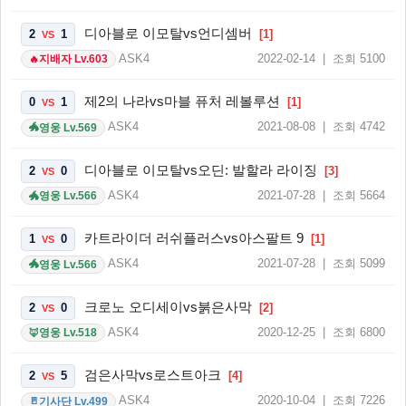
디아블로 이모탈vs언디셈버
2
1
[1]
VS
ASK4
2022-02-14 | 조회 5100
지배자 Lv.603
🔥
제2의 나라vs마블 퓨처 레볼루션
0
1
[1]
VS
ASK4
2021-08-08 | 조회 4742
영웅 Lv.569
🐲
디아블로 이모탈vs오딘: 발할라 라이징
2
0
[3]
VS
ASK4
2021-07-28 | 조회 5664
영웅 Lv.566
🐲
카트라이더 러쉬플러스vs아스팔트 9
1
0
[1]
VS
ASK4
2021-07-28 | 조회 5099
영웅 Lv.566
🐲
크로노 오디세이vs붉은사막
2
0
[2]
VS
ASK4
2020-12-25 | 조회 6800
영웅 Lv.518
🦊
검은사막vs로스트아크
2
5
[4]
VS
ASK4
2020-10-04 | 조회 7226
기사단 Lv.499
🚪