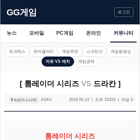
GG게임
로그인
뉴스
모바일
PC게임
온라인
커뮤니티
토크박스
유머갤러리
게임추천
스크린샷
게임동영상
자유 VS 매치
게임공략
[ 툼레이더 시리즈
VS
드라칸 ]
ASK4
2018.05.14 | 조회 10319 | 댓글
1
숙련자 Lv.292
🥊
툼레이더 시리즈