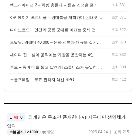
렉크리에이션 2 – 차량 충돌과 지름길 경쟁을 즐기는 오픈월드 아케이드 레이싱 게임
조회 331
아키에이지 크로니클 – 원대륙을 개척하며 논타겟 전투를 즐기는 오픈월드 MMORPG
조회 371
다이노로드 – 인간과 공룡 군대를 이끄는 중세 전략 액션 RPG
조회 322
토탈워: 워해머 40,000 – 은하 정복과 대규모 실시간 전투가 결합된 전략 게임!
조회 373
셰이디 잡 – 살아 움직이는 가방을 운반하는 4인 협동 물리 어드벤처 게임
조회 332
루트 – 좀비 떼를 뚫고 달려라! 스쿨버스가 유일한 집이 되는 4인 협동 생존 게임
조회 389
소울프레임 – 무료 판타지 액션 RPG
조회 412
외계인은 무조건 존재한다 vs 지구에만 생명체가
1
0
VS
있다
gg게임
2026-04-24 | 조회 215
불멸자 Lv.1000
♾️