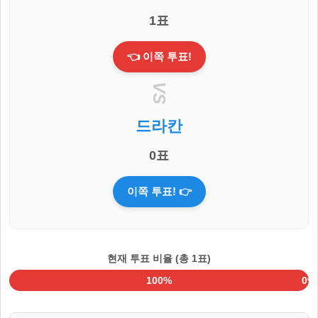
1표
👈 이쪽 투표!
VS
드라칸
0표
이쪽 투표! 👉
현재 투표 비율 (총 1표)
100%
0%