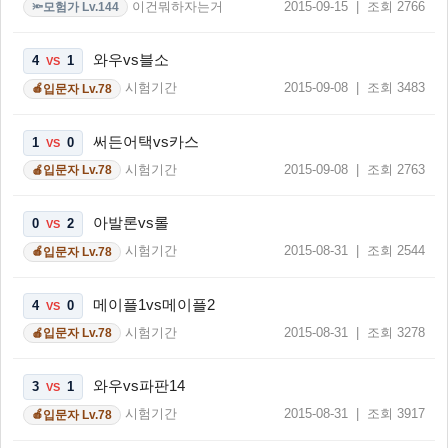
이건뭐하자는거
2015-09-15 | 조회 2766
모험가 Lv.144
🔦
와우vs블소
4
1
VS
시험기간
2015-09-08 | 조회 3483
입문자 Lv.78
🍎
써든어택vs카스
1
0
VS
시험기간
2015-09-08 | 조회 2763
입문자 Lv.78
🍎
아발론vs롤
0
2
VS
시험기간
2015-08-31 | 조회 2544
입문자 Lv.78
🍎
메이플1vs메이플2
4
0
VS
시험기간
2015-08-31 | 조회 3278
입문자 Lv.78
🍎
와우vs파판14
3
1
VS
시험기간
2015-08-31 | 조회 3917
입문자 Lv.78
🍎