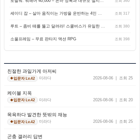
토탈워: 워해머 40,000 – 은하 정복과 대규모 실시간 전투가 결합된 전략 게임!
조회 360
셰이디 잡 – 살아 움직이는 가방을 운반하는 4인 협동 물리 어드벤처 게임
조회 317
루트 – 좀비 떼를 뚫고 달려라! 스쿨버스가 유일한 집이 되는 4인 협동 생존 게임
조회 380
소울프레임 – 무료 판타지 액션 RPG
조회 398
친절한 과일가게 아저씨
미라다
2026-08-06 | 조회 25
입문자 Lv.42
🍀
케이블 지옥
미라다
2026-08-06 | 조회 20
입문자 Lv.42
🍀
목욕하다 발견한 뜻밖의 재능
미라다
2026-08-06 | 조회 25
입문자 Lv.42
🍀
곤충 갤러리 답변