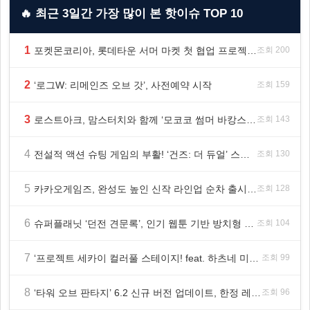
🔥 최근 3일간 가장 많이 본 핫이슈 TOP 10
1
포켓몬코리아, 롯데타운 서머 마켓 첫 협업 프로젝트 ‘포켓몬 별빛낙원’ 개최
조회 200
2
‘로그W: 리메인즈 오브 갓’, 사전예약 시작
조회 159
3
로스트아크, 맘스터치와 함께 ‘모코코 썸머 바캉스 세트’ 출시
조회 143
4
전설적 액션 슈팅 게임의 부활! ‘건즈: 더 듀얼’ 스팀(Steam) 8월 14일 정식 오픈
조회 130
5
카카오게임즈, 완성도 높인 신작 라인업 순차 출시 ‘속도’
조회 128
6
슈퍼플래닛 ‘던전 견문록’, 인기 웹툰 기반 방치형 RPG로 글로벌 정식 출시
조회 104
7
‘프로젝트 세카이 컬러풀 스테이지! feat. 하츠네 미쿠’ 온리 샵·페어·그라떼 개최
조회 99
8
‘타워 오브 판타지’ 6.2 신규 버전 업데이트, 한정 레플리카 ‘겔피인’ 등장
조회 96