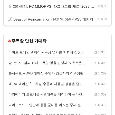
9
그라비티, PC MMORPG ‘라그나로크 제로’ 2026 여름 프로모션 진행!
조회 95
10
‘Beast of Reincarnation -윤회의 짐승-’ PS5 패키지판 8월 4일 금일 발매
조회 94
🔥
주목할 만한 기대작
아머드 트레인 워페어 – 무장 열차를 지휘해 전장을 돌파하는 생존 전투 게임
조회 313
랑그릿사: 검의 바다 – 듀얼 영웅 편성과 자유로운 탐험을 결합한 판타지 전략 RPG
조회 398
블랙우드 – DVD 대여점 주인과 암살자의 이중생활을 그린 3인칭 액션 스릴러 게임
조회 289
렉크리에이션 2 – 차량 충돌과 지름길 경쟁을 즐기는 오픈월드 아케이드 레이싱 게임
조회 322
아키에이지 크로니클 – 원대륙을 개척하며 논타겟 전투를 즐기는 오픈월드 MMORPG
조회 359
다이노로드 – 인간과 공룡 군대를 이끄는 중세 전략 액션 RPG
조회 312