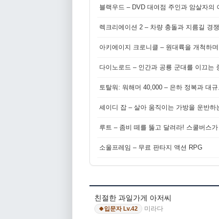
블랙우드 – DVD 대여점 주인과 암살자의
렉크리에이션 2 – 차량 충돌과 지름길 경
아키에이지 크로니클 – 원대륙을 개척하며
다이노로드 – 인간과 공룡 군대를 이끄는 중
토탈워: 워해머 40,000 – 은하 정복과 
셰이디 잡 – 살아 움직이는 가방을 운반하
루트 – 좀비 떼를 뚫고 달려라! 스쿨버스가
소울프레임 – 무료 판타지 액션 RPG
친절한 과일가게 아저씨
미라다
입문자 Lv.42
🍀