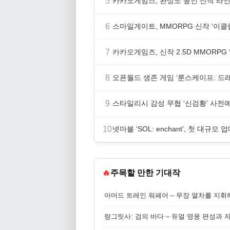
5
카카오게임즈, 완성도 높인 신작 라인업
6
스마일게이트, MMORPG 신작 ‘이클립
7
카카오게임즈, 신작 2.5D MMORP
8
오픈월드 생존 게임 ‘룬스케이프: 드
9
스타일리시 감성 무협 ‘신검황’ 사전
10
넷마블 ‘SOL: enchant’, 첫 대규모 
🔥
주목할 만한 기대작
아머드 트레인 워페어 – 무장 열차를 지휘
랑그릿사: 검의 바다 – 듀얼 영웅 편성과 