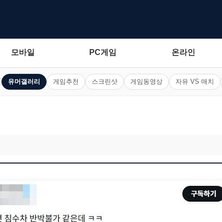
모바일
PC게임
온라인
유머갤러리
게임추천
스크린샷
게임동영상
자유 VS 매치