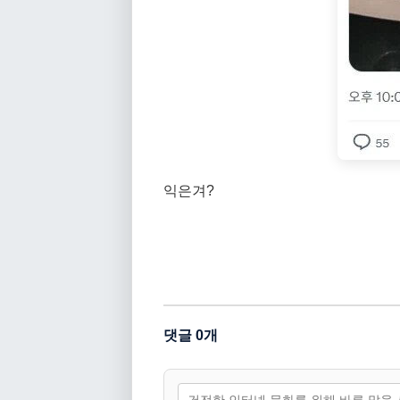
익은겨?
댓글 0개