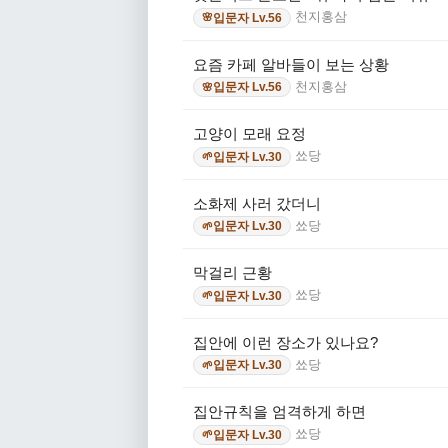
천지홍삼
입문자 Lv.56
🌸
요즘 카페 알바들이 보는 상황
천지홍삼
입문자 Lv.56
🌸
고양이 모래 요정
쑈당
입문자 Lv.30
🌱
소화제 사러 갔더니
쑈당
입문자 Lv.30
🌱
막걸리 근황
쑈당
입문자 Lv.30
🌱
집안에 이런 장소가 있나요?
쑈당
입문자 Lv.30
🌱
집안규칙을 엄격하게 하면
쑈당
입문자 Lv.30
🌱