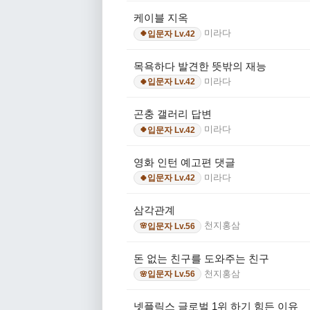
케이블 지옥
미라다
입문자 Lv.42
🍀
목욕하다 발견한 뜻밖의 재능
미라다
입문자 Lv.42
🍀
곤충 갤러리 답변
미라다
입문자 Lv.42
🍀
영화 인턴 예고편 댓글
미라다
입문자 Lv.42
🍀
삼각관계
천지홍삼
입문자 Lv.56
🌸
돈 없는 친구를 도와주는 친구
천지홍삼
입문자 Lv.56
🌸
넷플릭스 글로벌 1위 하기 힘든 이유