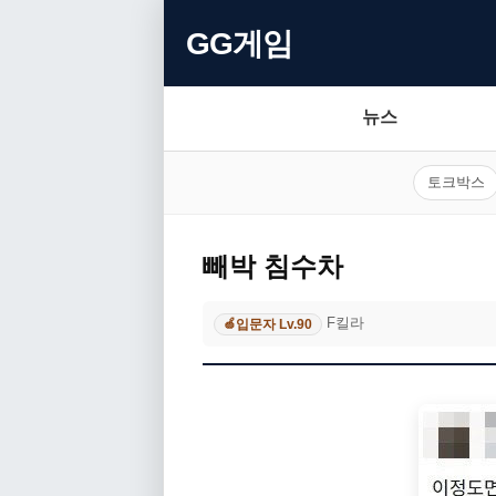
GG게임
뉴스
토크박스
빼박 침수차
F킬라
입문자 Lv.90
🍏