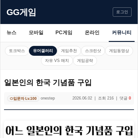
GG게임
로그인
뉴스
모바일
PC게임
온라인
커뮤니티
토크박스
유머갤러리
게임추천
스크린샷
게임동영상
자유 VS 매치
게임공략
일본인의 한국 기념품 구입
onestep
2026.06.02 | 조회 216 | 댓글
0
입문자 Lv.100
🍊