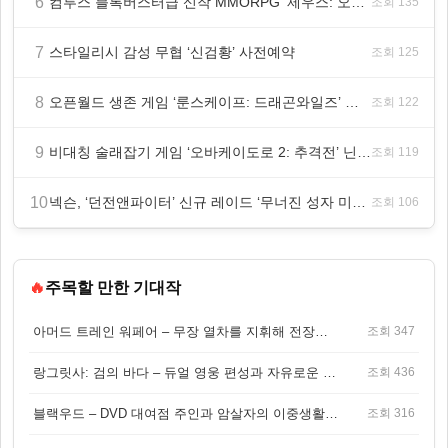
6
컴투스 블록버스터급 신작 MMORPG ‘제우스: 오만의 신’, 8월 26일 출시!
조회 135
7
스타일리시 감성 무협 ‘신검황’ 사전예약
조회 125
8
오픈월드 생존 게임 ‘룬스케이프: 드래곤와일즈’ 대규모 유저 편의성 개선 및 사이드 퀘스트 업데이트
조회 122
9
비대칭 술래잡기 게임 ‘오바케이도로 2: 추격전’ 닌텐도 eShop 출시
조회 119
10
넥슨, ‘던전앤파이터’ 신규 레이드 ‘무너진 성자 미카엘라’ 업데이트!
조회 106
🔥
주목할 만한 기대작
아머드 트레인 워페어 – 무장 열차를 지휘해 전장을 돌파하는 생존 전투 게임
조회 347
랑그릿사: 검의 바다 – 듀얼 영웅 편성과 자유로운 탐험을 결합한 판타지 전략 RPG
조회 436
블랙우드 – DVD 대여점 주인과 암살자의 이중생활을 그린 3인칭 액션 스릴러 게임
조회 316