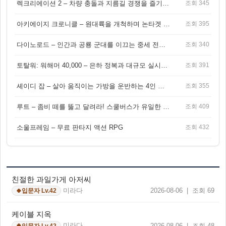
렉크리에이션 2 – 차량 충돌과 지름길 경쟁을 즐기는 오픈월드 아케이드 레이싱 게임
조회 345
아키에이지 크로니클 – 원대륙을 개척하며 논타겟 전투를 즐기는 오픈월드 MMORPG
조회 395
다이노로드 – 인간과 공룡 군대를 이끄는 중세 전략 액션 RPG
조회 340
토탈워: 워해머 40,000 – 은하 정복과 대규모 실시간 전투가 결합된 전략 게임!
조회 391
셰이디 잡 – 살아 움직이는 가방을 운반하는 4인 협동 물리 어드벤처 게임
조회 355
루트 – 좀비 떼를 뚫고 달려라! 스쿨버스가 유일한 집이 되는 4인 협동 생존 게임
조회 409
소울프레임 – 무료 판타지 액션 RPG
조회 432
친절한 과일가게 아저씨
미라다
2026-08-06 | 조회 69
입문자 Lv.42
🍀
케이블 지옥
미라다
2026-08-06 | 조회 48
입문자 Lv.42
🍀