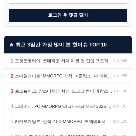
로그인 후 댓글 달기
🔥 최근 3일간 가장 많이 본 핫이슈 TOP 10
1
포켓몬코리아, 롯데타운 서머 마켓 첫 협업 프로젝트 ‘포켓몬 별빛낙원’ 개최
조회 269
2
스마일게이트, MMORPG 신작 ‘이클립스: 더 어웨이크닝’ 9월 10일 론칭!
조회 255
3
로스트아크, 맘스터치와 함께 ‘모코코 썸머 바캉스 세트’ 출시
조회 188
4
그라비티, PC MMORPG ‘라그나로크 제로’ 2026 여름 프로모션 진행!
조회 181
5
카카오게임즈, 신작 2.5D MMORPG ‘도깨비의세계’ 천만 배우 박지훈 광고 모델 발탁
조회 135