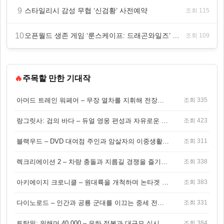
9
스타일리시 감성 무협 ‘신검황’ 사전예약
조회 115
10
오픈월드 생존 게임 ‘룬스케이프: 드래곤와일즈’ 대규모 유저 편의성 개선 및 사이드 퀘스트 업데이트
조회 109
🔥
주목할 만한 기대작
아머드 트레인 워페어 – 무장 열차를 지휘해 전장을 돌파하는 생존 전투 게임
조회 335
랑그릿사: 검의 바다 – 듀얼 영웅 편성과 자유로운 탐험을 결합한 판타지 전략 RPG
조회 423
블랙우드 – DVD 대여점 주인과 암살자의 이중생활을 그린 3인칭 액션 스릴러 게임
조회 311
렉크리에이션 2 – 차량 충돌과 지름길 경쟁을 즐기는 오픈월드 아케이드 레이싱 게임
조회 338
아키에이지 크로니클 – 원대륙을 개척하며 논타겟 전투를 즐기는 오픈월드 MMORPG
조회 383
다이노로드 – 인간과 공룡 군대를 이끄는 중세 전략 액션 RPG
조회 331
토탈워: 워해머 40,000 – 은하 정복과 대규모 실시간 전투가 결합된 전략 게임!
조회 384