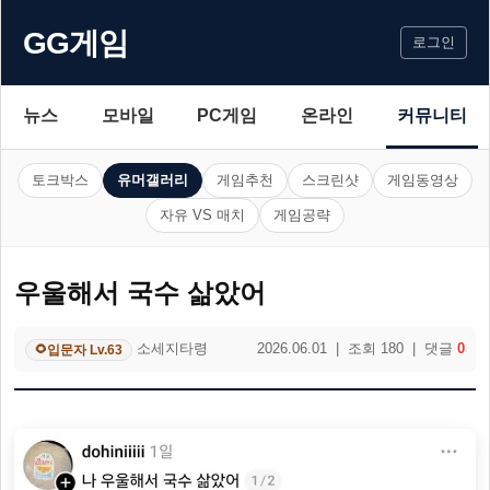
GG게임
로그인
뉴스
모바일
PC게임
온라인
커뮤니티
토크박스
유머갤러리
게임추천
스크린샷
게임동영상
자유 VS 매치
게임공략
우울해서 국수 삶았어
소세지타령
2026.06.01 | 조회 180 | 댓글
0
입문자 Lv.63
🌻