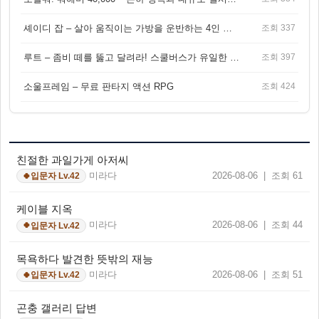
셰이디 잡 – 살아 움직이는 가방을 운반하는 4인 협동 물리 어드벤처 게임
조회 337
루트 – 좀비 떼를 뚫고 달려라! 스쿨버스가 유일한 집이 되는 4인 협동 생존 게임
조회 397
소울프레임 – 무료 판타지 액션 RPG
조회 424
친절한 과일가게 아저씨
미라다
2026-08-06 | 조회 61
입문자 Lv.42
🍀
케이블 지옥
미라다
2026-08-06 | 조회 44
입문자 Lv.42
🍀
목욕하다 발견한 뜻밖의 재능
미라다
2026-08-06 | 조회 51
입문자 Lv.42
🍀
곤충 갤러리 답변