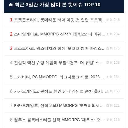
🔥 최근 3일간 가장 많이 본 핫이슈 TOP 10
1
포켓몬코리아, 롯데타운 서머 마켓 첫 협업 프로젝트 ‘포켓몬 별빛낙원’ 개최
조회 248
2
스마일게이트, MMORPG 신작 ‘이클립스: 더 어웨이크닝’ 9월 10일 론칭!
조회 204
3
로스트아크, 맘스터치와 함께 ‘모코코 썸머 바캉스 세트’ 출시
조회 175
4
전설적 액션 슈팅 게임의 부활! ‘건즈: 더 듀얼’ 스팀(Steam) 8월 14일 정식 오픈
조회 168
5
그라비티, PC MMORPG ‘라그나로크 제로’ 2026 여름 프로모션 진행!
조회 164
6
카카오게임즈, 완성도 높인 신작 라인업 순차 출시 ‘속도’
조회 153
7
카카오게임즈, 신작 2.5D MMORPG ‘도깨비의세계’ 천만 배우 박지훈 광고 모델 발탁
조회 121
8
컴투스 블록버스터급 신작 MMORPG ‘제우스: 오만의 신’, 8월 26일 출시!
조회 116