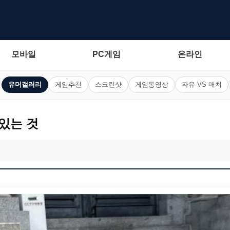
모바일
PC게임
온라인
유머갤러리
게임추천
스크린샷
게임동영상
자유 VS 매치
있는 것