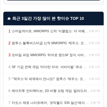
🔥 최근 3일간 가장 많이 본 핫이슈 TOP 10
1
스마일게이트, MMORPG 신작 ‘이클립스: 더 어웨이크닝’ 9월 10일 론칭!
조회 311
2
컴투스 블록버스터급 신작 MMORPG ‘제우스: 오만의 신’, 8월 26일 출시!
조회 155
3
모바일 파밍 MMORPG ‘히어로 랜드M’ 정식 서비스 돌입
조회 132
4
SF 기갑 전략 게임 ‘타이탄 러쉬: 서바이벌’ 국내 정식 출시
조회 121
5
“’제우스’의 세계에서 만나요!” 컴투스 ‘제우스: 오만의 신’ 쇼케이스 찾은 배우 박지현
조회 103
6
에이치투 인터렉티브, 2D 비행 슈팅 게임 ‘칼라드리우스2/다크 엘레멘트’ 올 겨울 전 세계 출시 예정
조회 86
7
카오스 제로 나이트메어, ‘코믹월드 335 일산’에서 이용자 소통 예고
조회 79