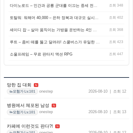
다이노로드 – 인간과 공룡 군대를 이끄는 중세 전략 액션 RPG
조회 348
토탈워: 워해머 40,000 – 은하 정복과 대규모 실시간 전투가 결합된 전략 게임!
조회 402
셰이디 잡 – 살아 움직이는 가방을 운반하는 4인 협동 물리 어드벤처 게임
조회 368
루트 – 좀비 떼를 뚫고 달려라! 스쿨버스가 유일한 집이 되는 4인 협동 생존 게임
조회 423
소울프레임 – 무료 판타지 액션 RPG
조회 447
망한 집 대회
N
onestep
2026-08-10 | 조회 12
모험가 Lv.101
👟
병원에서 체포된 남성
N
onestep
2026-08-10 | 조회 13
모험가 Lv.101
👟
카페에 이런것도 판다?!
N
onestep
2026-08-10 | 조회 12
모험가 Lv.101
👟