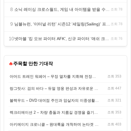
8
소닉 레이싱 크로스월드, 게임 내 아이템을 받을 수 있는 ‘레전드 대회 라운드 7’ 개최!
조회 78
9
님블뉴런, ‘이터널 리턴’ 시즌12 ‘세일링(Sailing)’ 프리시즌 시작
조회 78
10
넷마블 ‘킹 오브 파이터 AFK’, 신규 파이터 ‘애쉬 크림존’ 업데이트
조회 76
🔥
주목할 만한 기대작
아머드 트레인 워페어 – 무장 열차를 지휘해 전장을 돌파하는 생존 전투 게임
조회 353
랑그릿사: 검의 바다 – 듀얼 영웅 편성과 자유로운 탐험을 결합한 판타지 전략 RPG
조회 447
블랙우드 – DVD 대여점 주인과 암살자의 이중생활을 그린 3인칭 액션 스릴러 게임
조회 321
렉크리에이션 2 – 차량 충돌과 지름길 경쟁을 즐기는 오픈월드 아케이드 레이싱 게임
조회 353
아키에이지 크로니클 – 원대륙을 개척하며 논타겟 전투를 즐기는 오픈월드 MMORPG
조회 403