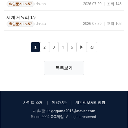
dhksal
2026-07-29 | 조회 148
입문자 Lv.57
🌸
세계 게요리 1위
dhksal
2026-07-29 | 조회 103
입문자 Lv.57
🌸
1
2
3
4
5
▶
끝
목록보기
사이트 소개
|
이용약관
|
개인정보처리방침
제휴/문의:
gggame2013@naver.com
Since 2004
GG게임
. All rights reserved.