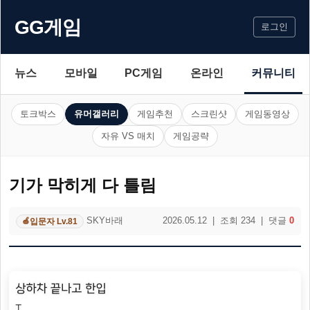
GG게임
로그인
뉴스
모바일
PC게임
온라인
커뮤니티
토크박스
유머갤러리
게임추천
스크린샷
게임동영상
자유 VS 매치
게임공략
기가 막히게 다 틀림
SKY바래
2026.05.12 | 조회 234 | 댓글
0
입문자 Lv.81
🍏