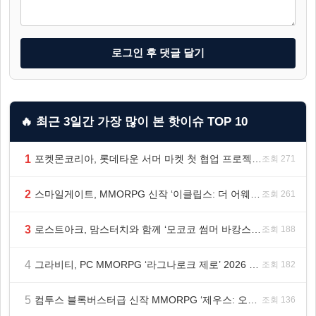
로그인 후 댓글 달기
🔥 최근 3일간 가장 많이 본 핫이슈 TOP 10
1
포켓몬코리아, 롯데타운 서머 마켓 첫 협업 프로젝트 ‘포켓몬 별빛낙원’ 개최
조회 271
2
스마일게이트, MMORPG 신작 ‘이클립스: 더 어웨이크닝’ 9월 10일 론칭!
조회 261
3
로스트아크, 맘스터치와 함께 ‘모코코 썸머 바캉스 세트’ 출시
조회 188
4
그라비티, PC MMORPG ‘라그나로크 제로’ 2026 여름 프로모션 진행!
조회 182
5
컴투스 블록버스터급 신작 MMORPG ‘제우스: 오만의 신’, 8월 26일 출시!
조회 136