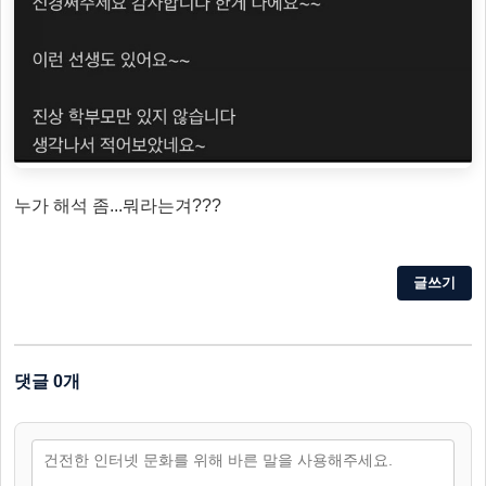
누가 해석 좀...뭐라는겨???
글쓰기
댓글 0개