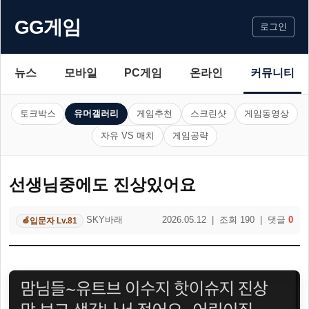
GG게임
로그인
뉴스
모바일
PC게임
온라인
커뮤니티
토크박스
유머갤러리
게임추천
스크린샷
게임동영상
자유 VS 매치
게임공략
선생님중에도 진상있어요
SKY바래
2026.05.12 | 조회 190 | 댓글
0
입문자 Lv.81
🍏