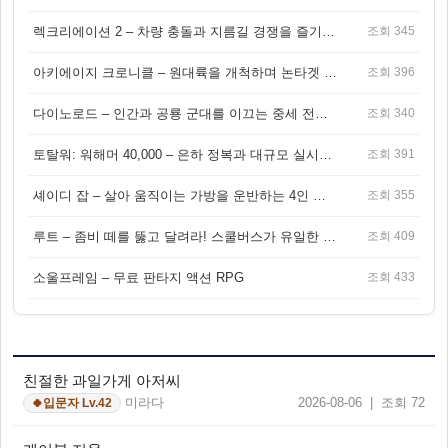
렉크리에이션 2 – 차량 충돌과 지름길 경쟁을 즐기는 오픈월드 아케이드 레이싱 게임
조회 345
아키에이지 크로니클 – 원대륙을 개척하며 논타겟 전투를 즐기는 오픈월드 MMORPG
조회 396
다이노로드 – 인간과 공룡 군대를 이끄는 중세 전략 액션 RPG
조회 340
토탈워: 워해머 40,000 – 은하 정복과 대규모 실시간 전투가 결합된 전략 게임!
조회 391
셰이디 잡 – 살아 움직이는 가방을 운반하는 4인 협동 물리 어드벤처 게임
조회 355
루트 – 좀비 떼를 뚫고 달려라! 스쿨버스가 유일한 집이 되는 4인 협동 생존 게임
조회 409
소울프레임 – 무료 판타지 액션 RPG
조회 433
친절한 과일가게 아저씨
미라다
2026-08-06 | 조회 72
입문자 Lv.42
🍀