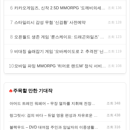
6
카카오게임즈, 신작 2.5D MMORPG ‘도깨비의세계’ 천만 배우 박지훈 광고 모델 발탁
조회 136
7
스타일리시 감성 무협 ‘신검황’ 사전예약
조회 128
8
오픈월드 생존 게임 ‘룬스케이프: 드래곤와일즈’ 대규모 유저 편의성 개선 및 사이드 퀘스트 업데이트
조회 123
9
비대칭 술래잡기 게임 ‘오바케이도로 2: 추격전’ 닌텐도 eShop 출시
조회 119
10
모바일 파밍 MMORPG ‘히어로 랜드M’ 정식 서비스 돌입
조회 108
🔥
주목할 만한 기대작
아머드 트레인 워페어 – 무장 열차를 지휘해 전장을 돌파하는 생존 전투 게임
조회 348
랑그릿사: 검의 바다 – 듀얼 영웅 편성과 자유로운 탐험을 결합한 판타지 전략 RPG
조회 438
블랙우드 – DVD 대여점 주인과 암살자의 이중생활을 그린 3인칭 액션 스릴러 게임
조회 316