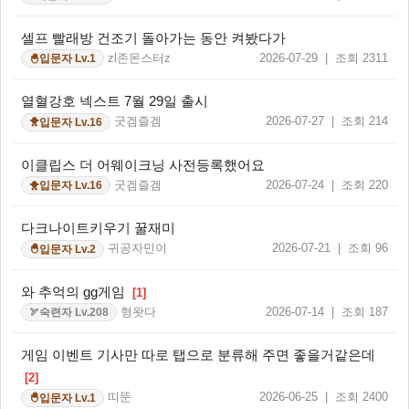
셀프 빨래방 건조기 돌아가는 동안 켜봤다가
zl존몬스터z
2026-07-29 | 조회 2311
입문자 Lv.1
🐣
열혈강호 넥스트 7월 29일 출시
굿겜즐겜
2026-07-27 | 조회 214
입문자 Lv.16
🐥
이클립스 더 어웨이크닝 사전등록했어요
굿겜즐겜
2026-07-24 | 조회 220
입문자 Lv.16
🐥
다크나이트키우기 꿀재미
귀공자민이
2026-07-21 | 조회 96
입문자 Lv.2
🐣
와 추억의 gg게임
[1]
형왓다
2026-07-14 | 조회 187
숙련자 Lv.208
🏹
게임 이벤트 기사만 따로 탭으로 분류해 주면 좋을거같은데
[2]
띠뚠
2026-06-25 | 조회 2400
입문자 Lv.1
🐣