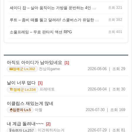
셰이디 잡 – 살아 움직이는 가방을 운반하는 4인 협동 물리 어드벤처 게임
조회 321
루트 – 좀비 떼를 뚫고 달려라! 스쿨버스가 유일한 집이 되는 4인 협동 생존 게임
조회 382
소울프레임 – 무료 판타지 액션 RPG
조회 401
아직도 아이디가 남아있네요
[1]
천상의game
2026-08-06 | 조회 29
정예군 Lv.302
🏰
날이 너무 덥다
[1]
프레데토
2026-08-04 | 조회 30
정예군 Lv.334
🏗️
이클립스 재밌는게 많네
아찔
2026-07-30 | 조회 169
입문자 Lv.5
🐣
내 계급 돌려내~~~
[2]
이건뭐하자는거
2026-07-29 | 조회 81
숙련자 Lv.257
🎖️