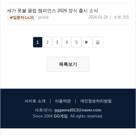
세가 풋볼 클럽 챔피언스 2026 정식 출시 소식
psona
2026-01-28 | 조회 315
입문자 Lv.31
🌿
1
2
3
4
5
▶
끝
목록보기
사이트 소개
|
이용약관
|
개인정보처리방침
제휴/문의:
gggame2013@naver.com
Since 2004
GG게임
. All rights reserved.