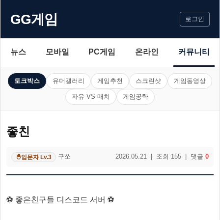
GG게임
로그인
뉴스
모바일
PC게임
온라인
커뮤니티
토크박스
유머갤러리
게임추천
스크린샷
게임동영상
자유 VS 매치
게임공략
좋친
구쏘
2026.05.21 | 조회 155 | 댓글
0
입문자 Lv.3
🐣
⚽ 좋은친구들 디스코드 서버 ⚽