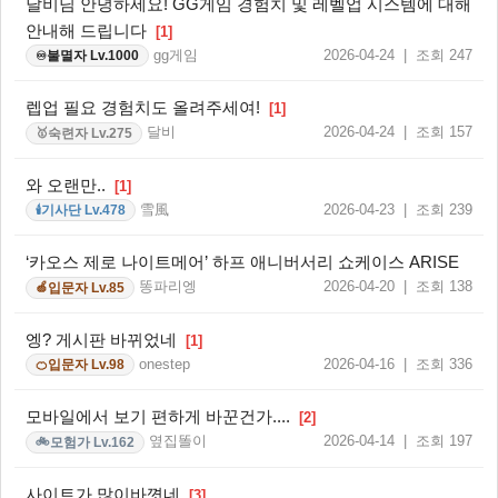
달비님 안녕하세요! GG게임 경험치 및 레벨업 시스템에 대해
안내해 드립니다
[1]
gg게임
2026-04-24 | 조회 247
불멸자 Lv.1000
♾️
렙업 필요 경험치도 올려주세여!
[1]
달비
2026-04-24 | 조회 157
숙련자 Lv.275
🥇
와 오랜만..
[1]
雪風
2026-04-23 | 조회 239
기사단 Lv.478
🕯️
‘카오스 제로 나이트메어’ 하프 애니버서리 쇼케이스 ARISE
똥파리엥
2026-04-20 | 조회 138
입문자 Lv.85
🍏
엥? 게시판 바뀌었네
[1]
onestep
2026-04-16 | 조회 336
입문자 Lv.98
🍊
모바일에서 보기 편하게 바꾼건가....
[2]
옆집똘이
2026-04-14 | 조회 197
모험가 Lv.162
🚲
사이트가 많이바꼇네
[3]