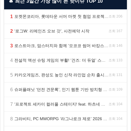
🔥 최근 3일간 가장 많이 본 핫이슈 TOP 10
1
포켓몬코리아, 롯데타운 서머 마켓 첫 협업 프로젝트 ‘포켓몬 별빛낙원’ 개최
조회 206
2
‘로그W: 리메인즈 오브 갓’, 사전예약 시작
조회 167
3
로스트아크, 맘스터치와 함께 ‘모코코 썸머 바캉스 세트’ 출시
조회 146
4
전설적 액션 슈팅 게임의 부활! ‘건즈: 더 듀얼’ 스팀(Steam) 8월 14일 정식 오픈
조회 133
5
카카오게임즈, 완성도 높인 신작 라인업 순차 출시 ‘속도’
조회 131
6
슈퍼플래닛 ‘던전 견문록’, 인기 웹툰 기반 방치형 RPG로 글로벌 정식 출시
조회 109
7
‘프로젝트 세카이 컬러풀 스테이지! feat. 하츠네 미쿠’ 온리 샵·페어·그라떼 개최
조회 104
8
그라비티, PC MMORPG ‘라그나로크 제로’ 2026 여름 프로모션 진행!
조회 104