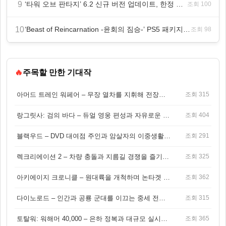
9
‘타워 오브 판타지’ 6.2 신규 버전 업데이트, 한정 레플리카 ‘겔피인’ 등장
조회 100
10
‘Beast of Reincarnation -윤회의 짐승-’ PS5 패키지판 8월 4일 금일 발매
조회 98
🔥
주목할 만한 기대작
아머드 트레인 워페어 – 무장 열차를 지휘해 전장을 돌파하는 생존 전투 게임
조회 315
랑그릿사: 검의 바다 – 듀얼 영웅 편성과 자유로운 탐험을 결합한 판타지 전략 RPG
조회 404
블랙우드 – DVD 대여점 주인과 암살자의 이중생활을 그린 3인칭 액션 스릴러 게임
조회 291
렉크리에이션 2 – 차량 충돌과 지름길 경쟁을 즐기는 오픈월드 아케이드 레이싱 게임
조회 325
아키에이지 크로니클 – 원대륙을 개척하며 논타겟 전투를 즐기는 오픈월드 MMORPG
조회 362
다이노로드 – 인간과 공룡 군대를 이끄는 중세 전략 액션 RPG
조회 315
토탈워: 워해머 40,000 – 은하 정복과 대규모 실시간 전투가 결합된 전략 게임!
조회 365