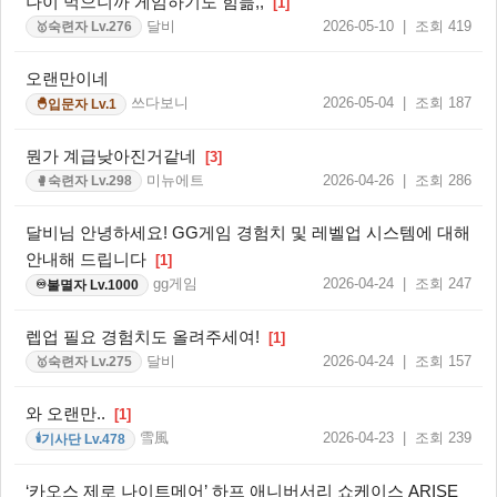
나이 먹으니까 게임하기도 힘듦,,
[1]
달비
2026-05-10 | 조회 419
숙련자 Lv.276
🥇
오랜만이네
쓰다보니
2026-05-04 | 조회 187
입문자 Lv.1
🐣
뭔가 계급낮아진거같네
[3]
미뉴에트
2026-04-26 | 조회 286
숙련자 Lv.298
🥊
달비님 안녕하세요! GG게임 경험치 및 레벨업 시스템에 대해
안내해 드립니다
[1]
gg게임
2026-04-24 | 조회 247
불멸자 Lv.1000
♾️
렙업 필요 경험치도 올려주세여!
[1]
달비
2026-04-24 | 조회 157
숙련자 Lv.275
🥇
와 오랜만..
[1]
雪風
2026-04-23 | 조회 239
기사단 Lv.478
🕯️
‘카오스 제로 나이트메어’ 하프 애니버서리 쇼케이스 ARISE