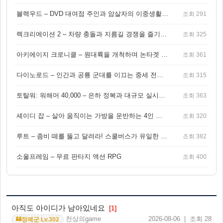
블랙우드 – DVD 대여점 주인과 암살자의 이중생활을 그린 3인칭 액션 스릴러 게임
조회 291
렉크리에이션 2 – 차량 충돌과 지름길 경쟁을 즐기는 오픈월드 아케이드 레이싱 게임
조회 325
아키에이지 크로니클 – 원대륙을 개척하며 논타겟 전투를 즐기는 오픈월드 MMORPG
조회 361
다이노로드 – 인간과 공룡 군대를 이끄는 중세 전략 액션 RPG
조회 315
토탈워: 워해머 40,000 – 은하 정복과 대규모 실시간 전투가 결합된 전략 게임!
조회 363
셰이디 잡 – 살아 움직이는 가방을 운반하는 4인 협동 물리 어드벤처 게임
조회 320
루트 – 좀비 떼를 뚫고 달려라! 스쿨버스가 유일한 집이 되는 4인 협동 생존 게임
조회 382
소울프레임 – 무료 판타지 액션 RPG
조회 400
아직도 아이디가 남아있네요
[1]
천상의game
2026-08-06 | 조회 28
정예군 Lv.302
🏰