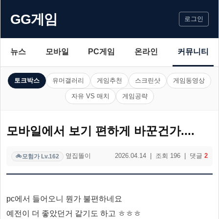
GG게임
로그인
뉴스
모바일
PC게임
온라인
커뮤니티
토크박스
유머갤러리
게임추천
스크린샷
게임동영상
자유 VS 매치
게임공략
모바일에서 보기 편하게 바꾼건가....
옆집똘이
2026.04.14 | 조회 196 | 댓글
2
모험가 Lv.162
🚲
pc에서 들어오니 뭔가 불편하네요
예전이 더 좋았던거 같기도 하고 ㅎㅎㅎ