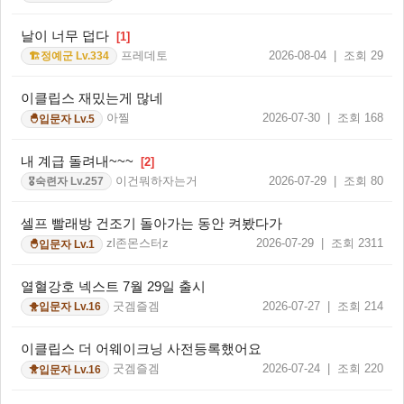
날이 너무 덥다
[1]
프레데토
2026-08-04 | 조회 29
정예군 Lv.334
🏗️
이클립스 재밌는게 많네
아찔
2026-07-30 | 조회 168
입문자 Lv.5
🐣
내 계급 돌려내~~~
[2]
이건뭐하자는거
2026-07-29 | 조회 80
숙련자 Lv.257
🎖️
셀프 빨래방 건조기 돌아가는 동안 켜봤다가
zl존몬스터z
2026-07-29 | 조회 2311
입문자 Lv.1
🐣
열혈강호 넥스트 7월 29일 출시
굿겜즐겜
2026-07-27 | 조회 214
입문자 Lv.16
🐥
이클립스 더 어웨이크닝 사전등록했어요
굿겜즐겜
2026-07-24 | 조회 220
입문자 Lv.16
🐥