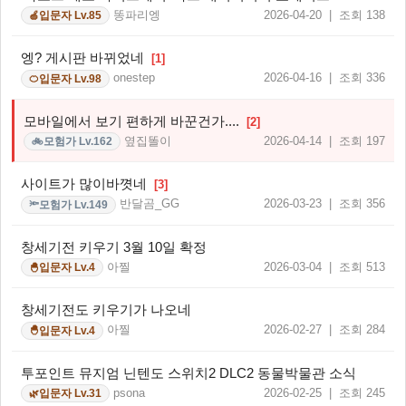
똥파리엥
2026-04-20 | 조회 138
입문자 Lv.85
🍏
엥? 게시판 바뀌었네
[1]
onestep
2026-04-16 | 조회 336
입문자 Lv.98
🍊
모바일에서 보기 편하게 바꾼건가....
[2]
옆집똘이
2026-04-14 | 조회 197
모험가 Lv.162
🚲
사이트가 많이바꼇네
[3]
반달곰_GG
2026-03-23 | 조회 356
모험가 Lv.149
🔦
창세기전 키우기 3월 10일 확정
아찔
2026-03-04 | 조회 513
입문자 Lv.4
🐣
창세기전도 키우기가 나오네
아찔
2026-02-27 | 조회 284
입문자 Lv.4
🐣
투포인트 뮤지엄 닌텐도 스위치2 DLC2 동물박물관 소식
psona
2026-02-25 | 조회 245
입문자 Lv.31
🌿