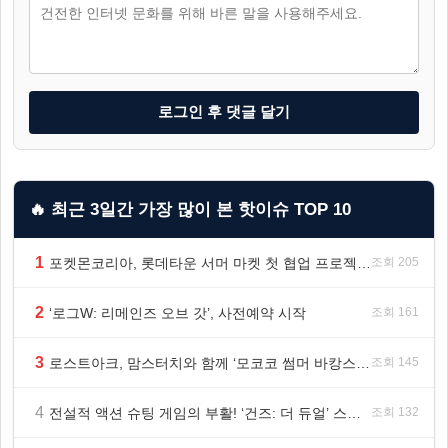
로그인 후 댓글 달기
🔥 최근 3일간 가장 많이 본 핫이슈 TOP 10
1
포켓몬코리아, 롯데타운 서머 마켓 첫 협업 프로젝트 ‘포켓몬 별빛낙원’ 개최
조회 205
2
‘로그W: 리메인즈 오브 갓’, 사전예약 시작
조회 161
3
로스트아크, 맘스터치와 함께 ‘모코코 썸머 바캉스 세트’ 출시
조회 145
4
전설적 액션 슈팅 게임의 부활! ‘건즈: 더 듀얼’ 스팀(Steam) 8월 14일 정식 오픈
조회 132