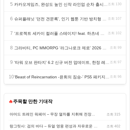
5
카카오게임즈, 완성도 높인 신작 라인업 순차 출시 ‘속도’
조회 130
6
슈퍼플래닛 ‘던전 견문록’, 인기 웹툰 기반 방치형 RPG로 글로벌 정식 출시
조회 107
7
‘프로젝트 세카이 컬러풀 스테이지! feat. 하츠네 미쿠’ 온리 샵·페어·그라떼 개최
조회 102
8
그라비티, PC MMORPG ‘라그나로크 제로’ 2026 여름 프로모션 진행!
조회 99
9
‘타워 오브 판타지’ 6.2 신규 버전 업데이트, 한정 레플리카 ‘겔피인’ 등장
조회 97
10
‘Beast of Reincarnation -윤회의 짐승-’ PS5 패키지판 8월 4일 금일 발매
조회 96
🔥
주목할 만한 기대작
아머드 트레인 워페어 – 무장 열차를 지휘해 전장을 돌파하는 생존 전투 게임
조회 315
랑그릿사: 검의 바다 – 듀얼 영웅 편성과 자유로운 탐험을 결합한 판타지 전략 RPG
조회 402