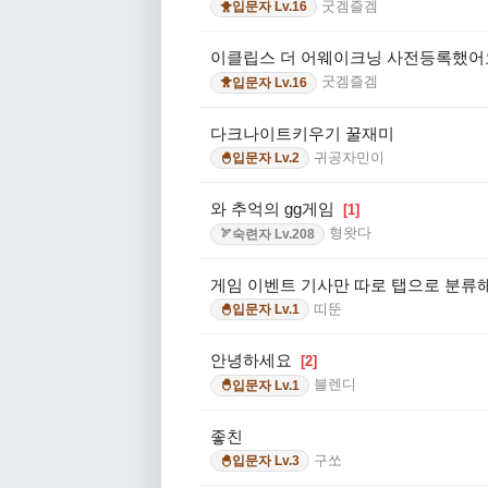
굿겜즐겜
입문자 Lv.16
🐥
이클립스 더 어웨이크닝 사전등록했어
굿겜즐겜
입문자 Lv.16
🐥
다크나이트키우기 꿀재미
귀공자민이
입문자 Lv.2
🐣
와 추억의 gg게임
[1]
형왓다
숙련자 Lv.208
🏹
게임 이벤트 기사만 따로 탭으로 분류
띠뚠
입문자 Lv.1
🐣
안녕하세요
[2]
블렌디
입문자 Lv.1
🐣
좋친
구쏘
입문자 Lv.3
🐣