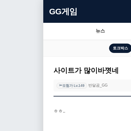
GG게임
뉴스
토크박스
사이트가 많이바꼇네
반달곰_GG
모험가 Lv.149
🔦
ㅎㅎ..