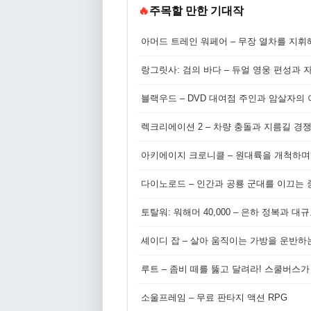
🔥
주목할 만한 기대작
아머드 트레인 워페어 – 무장 열차를 지휘
랑그릿사: 검의 바다 – 듀얼 영웅 편성과 
블랙우드 – DVD 대여점 주인과 암살자의
렉크리에이션 2 – 차량 충돌과 지름길 경
아키에이지 크로니클 – 원대륙을 개척하며
다이노로드 – 인간과 공룡 군대를 이끄는 중
토탈워: 워해머 40,000 – 은하 정복과 
셰이디 잡 – 살아 움직이는 가방을 운반하
루트 – 좀비 떼를 뚫고 달려라! 스쿨버스가
소울프레임 – 무료 판타지 액션 RPG