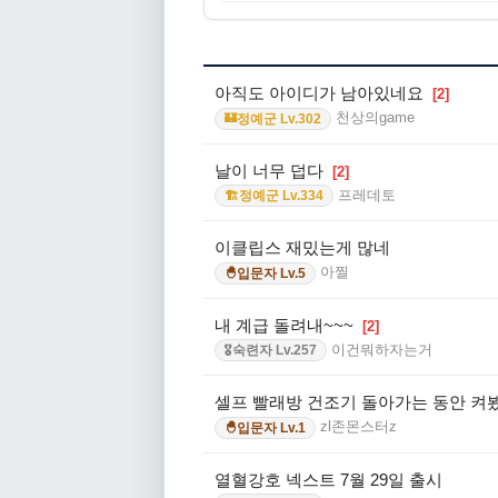
아직도 아이디가 남아있네요
[2]
천상의game
정예군 Lv.302
🏰
날이 너무 덥다
[2]
프레데토
정예군 Lv.334
🏗️
이클립스 재밌는게 많네
아찔
입문자 Lv.5
🐣
내 계급 돌려내~~~
[2]
이건뭐하자는거
숙련자 Lv.257
🎖️
셀프 빨래방 건조기 돌아가는 동안 켜
zl존몬스터z
입문자 Lv.1
🐣
열혈강호 넥스트 7월 29일 출시