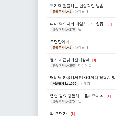
무기력 탈출하는 현실적인 방법
쓰다보니
입문자 Lv.1
🐣
나이 먹으니까 게임하기도 힘듦,,
[1]
달비
숙련자 Lv.276
🥇
오랜만이네
쓰다보니
입문자 Lv.1
🐣
뭔가 계급낮아진거같네
[3]
미뉴에트
숙련자 Lv.298
🥊
달비님 안녕하세요! GG게임 경험치 
gg게임
불멸자 Lv.1000
♾️
렙업 필요 경험치도 올려주세여!
[1]
달비
숙련자 Lv.275
🥇
와 오랜만..
[1]