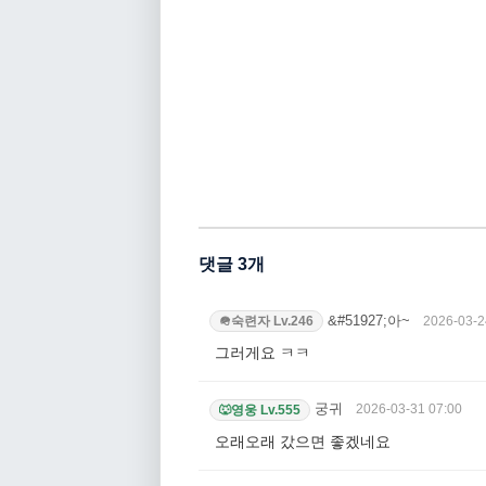
댓글 3개
&#51927;아~
2026-03-2
숙련자 Lv.246
🪖
그러게요 ㅋㅋ
궁귀
2026-03-31 07:00
영웅 Lv.555
🐺
오래오래 갔으면 좋겠네요