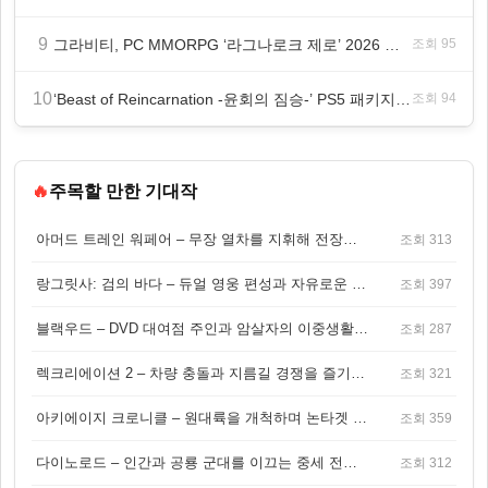
9
그라비티, PC MMORPG ‘라그나로크 제로’ 2026 여름 프로모션 진행!
조회 95
10
‘Beast of Reincarnation -윤회의 짐승-’ PS5 패키지판 8월 4일 금일 발매
조회 94
🔥
주목할 만한 기대작
아머드 트레인 워페어 – 무장 열차를 지휘해 전장을 돌파하는 생존 전투 게임
조회 313
랑그릿사: 검의 바다 – 듀얼 영웅 편성과 자유로운 탐험을 결합한 판타지 전략 RPG
조회 397
블랙우드 – DVD 대여점 주인과 암살자의 이중생활을 그린 3인칭 액션 스릴러 게임
조회 287
렉크리에이션 2 – 차량 충돌과 지름길 경쟁을 즐기는 오픈월드 아케이드 레이싱 게임
조회 321
아키에이지 크로니클 – 원대륙을 개척하며 논타겟 전투를 즐기는 오픈월드 MMORPG
조회 359
다이노로드 – 인간과 공룡 군대를 이끄는 중세 전략 액션 RPG
조회 312