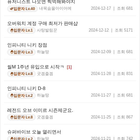
퓨저니스트 나오면 찍먹해봐야지
내목숨을아이어에
2024-12-17 | 조회 681
입문자 Lv.40
🌿
오버워치 계정 구매 최저가 판매샵
사탕발림꾼
2024-12-12 | 조회 5171
입문자 Lv.1
🐣
인피니티 니키 장점
하늘땅
2024-12-09 | 조회 681
입문자 Lv.3
🐣
씰M 1주년 유입으로 시작ㅋ
[1]
굿겜즐겜
2024-11-28 | 조회 831
입문자 Lv.8
🐣
인피니티 니키 D-8
하늘땅
2024-11-27 | 조회 681
입문자 Lv.2
🐣
레전드 오브 이미르 시즌제군요.
굿겜즐겜
2024-11-25 | 조회 867
입문자 Lv.8
🐣
슈퍼바이브 오늘 열리면서
하늘땅
2024-11-21 | 조회 742
입문자 Lv.2
🐣