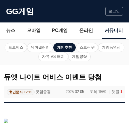
GG게임
로그인
뉴스
모바일
PC게임
온라인
커뮤니티
토크박스
유머갤러리
게임추천
스크린샷
게임동영상
자유 VS 매치
게임공략
듀엣 나이트 어비스 이벤트 당첨
굿겜즐겜
2025.02.05 | 조회 1569 | 댓글
1
입문자 Lv.11
🐥