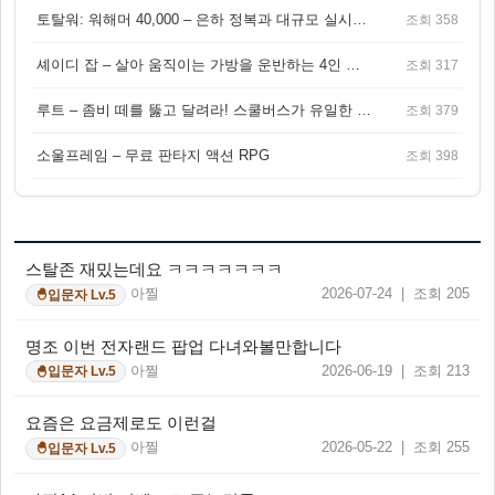
토탈워: 워해머 40,000 – 은하 정복과 대규모 실시간 전투가 결합된 전략 게임!
조회 358
셰이디 잡 – 살아 움직이는 가방을 운반하는 4인 협동 물리 어드벤처 게임
조회 317
루트 – 좀비 떼를 뚫고 달려라! 스쿨버스가 유일한 집이 되는 4인 협동 생존 게임
조회 379
소울프레임 – 무료 판타지 액션 RPG
조회 398
스탈존 재밌는데요 ㅋㅋㅋㅋㅋㅋㅋ
아찔
2026-07-24 | 조회 205
입문자 Lv.5
🐣
명조 이번 전자랜드 팝업 다녀와볼만합니다
아찔
2026-06-19 | 조회 213
입문자 Lv.5
🐣
요즘은 요금제로도 이런걸
아찔
2026-05-22 | 조회 255
입문자 Lv.5
🐣