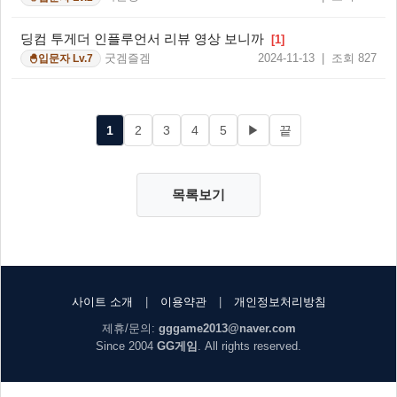
딩컴 투게더 인플루언서 리뷰 영상 보니까
[1]
굿겜즐겜
2024-11-13 | 조회 827
입문자 Lv.7
🐣
1
2
3
4
5
▶
끝
목록보기
사이트 소개
|
이용약관
|
개인정보처리방침
제휴/문의:
gggame2013@naver.com
Since 2004
GG게임
. All rights reserved.