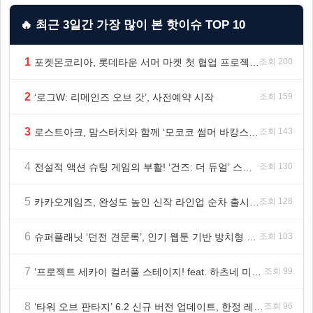
🔥 최근 3일간 가장 많이 본 핫이슈 TOP 10
1
포켓몬코리아, 롯데타운 서머 마켓 첫 협업 프로젝트 ‘포켓몬 별빛낙원’ 개최
조회 200
2
‘로그W: 리메인즈 오브 갓’, 사전예약 시작
조회 159
3
로스트아크, 맘스터치와 함께 ‘모코코 썸머 바캉스 세트’ 출시
조회 143
4
전설적 액션 슈팅 게임의 부활! ‘건즈: 더 듀얼’ 스팀(Steam) 8월 14일 정식 오픈
조회 130
5
카카오게임즈, 완성도 높인 신작 라인업 순차 출시 ‘속도’
조회 128
6
슈퍼플래닛 ‘던전 견문록’, 인기 웹툰 기반 방치형 RPG로 글로벌 정식 출시
조회 103
7
‘프로젝트 세카이 컬러풀 스테이지! feat. 하츠네 미쿠’ 온리 샵·페어·그라떼 개최
조회 99
8
‘타워 오브 판타지’ 6.2 신규 버전 업데이트, 한정 레플리카 ‘겔피인’ 등장
조회 96