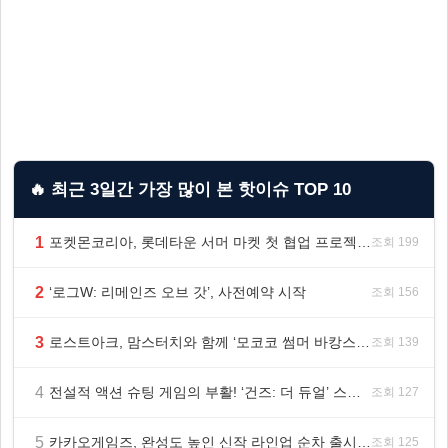
🔥 최근 3일간 가장 많이 본 핫이슈 TOP 10
1
포켓몬코리아, 롯데타운 서머 마켓 첫 협업 프로젝트 ‘포켓몬 별빛낙원’ 개최
조회 199
2
‘로그W: 리메인즈 오브 갓’, 사전예약 시작
조회 156
3
로스트아크, 맘스터치와 함께 ‘모코코 썸머 바캉스 세트’ 출시
조회 139
4
전설적 액션 슈팅 게임의 부활! ‘건즈: 더 듀얼’ 스팀(Steam) 8월 14일 정식 오픈
조회 127
5
카카오게임즈, 완성도 높인 신작 라인업 순차 출시 ‘속도’
조회 125