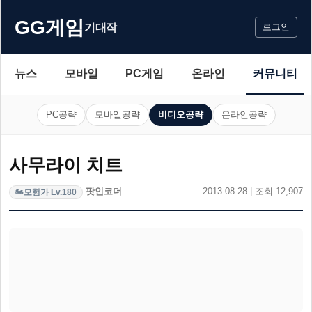
GG게임
기대작
로그인
뉴스
모바일
PC게임
온라인
커뮤니티
PC공략
모바일공략
비디오공략
온라인공략
사무라이 치트
팟인코더
2013.08.28 | 조회 12,907
모험가 Lv.180
🏍️