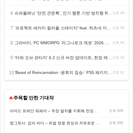
6
슈퍼플래닛 ‘던전 견문록’, 인기 웹툰 기반 방치형 RPG로 글로벌 정식 출시
조회 99
7
‘프로젝트 세카이 컬러풀 스테이지! feat. 하츠네 미쿠’ 온리 샵·페어·그라떼 개최
조회 96
8
그라비티, PC MMORPG ‘라그나로크 제로’ 2026 여름 프로모션 진행!
조회 94
9
‘타워 오브 판타지’ 6.2 신규 버전 업데이트, 한정 레플리카 ‘겔피인’ 등장
조회 93
10
‘Beast of Reincarnation -윤회의 짐승-’ PS5 패키지판 8월 4일 금일 발매
조회 92
🔥
주목할 만한 기대작
아머드 트레인 워페어 – 무장 열차를 지휘해 전장을 돌파하는 생존 전투 게임
조회 309
랑그릿사: 검의 바다 – 듀얼 영웅 편성과 자유로운 탐험을 결합한 판타지 전략 RPG
조회 396