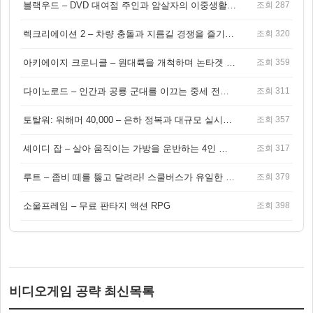
블랙우드 – DVD 대여점 주인과 암살자의 이중생활을 그린 3인칭 액션 스릴러 게임
조회 287
렉크리에이션 2 – 차량 충돌과 지름길 경쟁을 즐기는 오픈월드 아케이드 레이싱 게임
조회 320
아키에이지 크로니클 – 원대륙을 개척하며 논타겟 전투를 즐기는 오픈월드 MMORPG
조회 359
다이노로드 – 인간과 공룡 군대를 이끄는 중세 전략 액션 RPG
조회 311
토탈워: 워해머 40,000 – 은하 정복과 대규모 실시간 전투가 결합된 전략 게임!
조회 357
셰이디 잡 – 살아 움직이는 가방을 운반하는 4인 협동 물리 어드벤처 게임
조회 317
루트 – 좀비 떼를 뚫고 달려라! 스쿨버스가 유일한 집이 되는 4인 협동 생존 게임
조회 379
소울프레임 – 무료 판타지 액션 RPG
조회 398
비디오게임 공략 최신목록