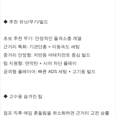
◆ 추천 유닛/무기/빌드
초보 추천 무기: 안정적인 돌격소총 계열
근거리 특화: 기관단총 + 이동속도 세팅
중거리 안정형: 저반동 어태치먼트 중심 빌드
팀 지원형: 연막탄 + 시야 차단 플레이
공격형 플레이어: 빠른 ADS 세팅 + 고기동 빌드
◆ 고수용 숨겨진 팁
점프 직후 에임 흔들림을 최소화하면 근거리 교전 승률