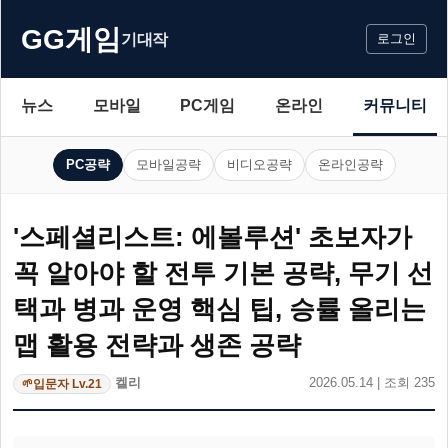
GG게임
기대작
로그인
뉴스
모바일
PC게임
온라인
커뮤니티
PC공략
모바일공략
비디오공략
온라인공략
'스페셜리스트: 에볼루션' 초보자가
꼭 알아야 할 전투 기본 공략, 무기 선
택과 병과 운영 핵심 팁, 승률 올리는
맵 활용 전략과 생존 공략
켈리
2026.05.14 | 조회 235
입문자 Lv.21
🌱