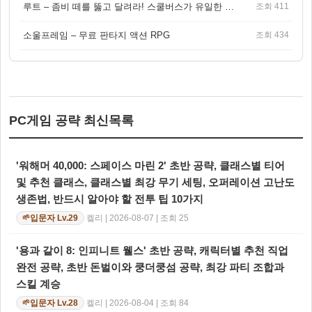
루트 – 좀비 떼를 뚫고 달려라! 스쿨버스가 유일한 집이 되는 4인 협동 생존 게임
조회 411
소울프레임 – 무료 판타지 액션 RPG
조회 434
PC게임 공략 최신목록
'워해머 40,000: 스페이스 마린 2' 초반 공략, 클래스별 티어
및 추천 클래스, 클래스별 최강 무기 세팅, 오퍼레이션 고난도
생존법, 반드시 알아야 할 전투 팁 10가지
켈리 | 2026-08-07 | 조회 25
입문자 Lv.29
🌱
'용과 같이 8: 인피니트 웰스' 초반 공략, 캐릭터별 추천 직업
완전 공략, 초반 돈벌이와 쿵더쿵섬 공략, 최강 파티 조합과
스킬 계승
켈리 | 2026-08-04 | 조회 84
입문자 Lv.28
🌱