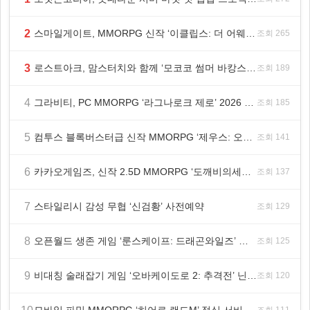
2
스마일게이트, MMORPG 신작 ‘이클립스: 더 어웨이크닝’ 9월 10일 론칭!
조회 265
3
로스트아크, 맘스터치와 함께 ‘모코코 썸머 바캉스 세트’ 출시
조회 189
4
그라비티, PC MMORPG ‘라그나로크 제로’ 2026 여름 프로모션 진행!
조회 185
5
컴투스 블록버스터급 신작 MMORPG ‘제우스: 오만의 신’, 8월 26일 출시!
조회 141
6
카카오게임즈, 신작 2.5D MMORPG ‘도깨비의세계’ 천만 배우 박지훈 광고 모델 발탁
조회 137
7
스타일리시 감성 무협 ‘신검황’ 사전예약
조회 129
8
오픈월드 생존 게임 ‘룬스케이프: 드래곤와일즈’ 대규모 유저 편의성 개선 및 사이드 퀘스트 업데이트
조회 125
9
비대칭 술래잡기 게임 ‘오바케이도로 2: 추격전’ 닌텐도 eShop 출시
조회 120
조회 111