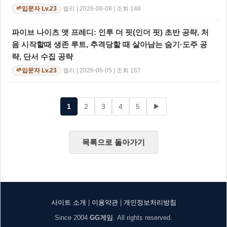
켈리 | 2026-06-08 | 조회 148
입문자 Lv.23
🌱
파이브 나이츠 앳 프레디: 인투 더 핏(인더 핏) 초반 공략, 처
음 시작할때 생존 루트, 추격당할 때 살아남는 숨기·도주 공
략, 단서 수집 공략
켈리 | 2026-06-05 | 조회 167
입문자 Lv.23
🌱
1
2
3
4
5
▶
목록으로 돌아가기
사이트 소개
|
이용약관
|
개인정보처리방침
Since 2004
GG게임
. All rights reserved.