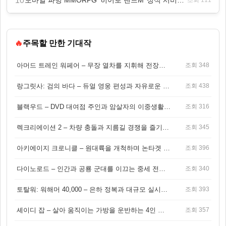
10
모바일 파밍 MMORPG ‘히어로 랜드M’ 정식 서비스 돌입
🔥
주목할 만한 기대작
아머드 트레인 워페어 – 무장 열차를 지휘해 전장을 돌파하는 생존 전투 게임
조회 348
랑그릿사: 검의 바다 – 듀얼 영웅 편성과 자유로운 탐험을 결합한 판타지 전략 RPG
조회 438
블랙우드 – DVD 대여점 주인과 암살자의 이중생활을 그린 3인칭 액션 스릴러 게임
조회 316
렉크리에이션 2 – 차량 충돌과 지름길 경쟁을 즐기는 오픈월드 아케이드 레이싱 게임
조회 345
아키에이지 크로니클 – 원대륙을 개척하며 논타겟 전투를 즐기는 오픈월드 MMORPG
조회 396
다이노로드 – 인간과 공룡 군대를 이끄는 중세 전략 액션 RPG
조회 340
토탈워: 워해머 40,000 – 은하 정복과 대규모 실시간 전투가 결합된 전략 게임!
조회 393
셰이디 잡 – 살아 움직이는 가방을 운반하는 4인 협동 물리 어드벤처 게임
조회 357