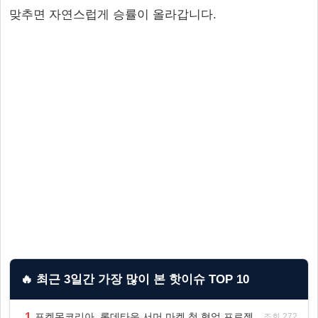
맞추면 자연스럽게 승률이 올라갑니다.
🔥 최근 3일간 가장 많이 본 핫이슈 TOP 10
1
포켓몬코리아, 롯데타운 서머 마켓 첫 협업 프로젝트 ‘포켓몬 별빛낙원’ 개최
조회 272