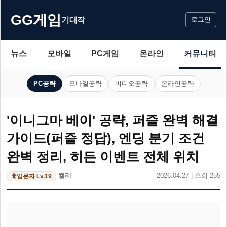
GG게임
기대작
로그인
뉴스
모바일
PC게임
온라인
커뮤니티
PC공략
모바일공략
비디오공략
온라인공략
'이니그마 베이' 공략, 퍼즐 완벽 해결
가이드(퍼즐 정답), 엔딩 분기 조건
완벽 정리, 히든 이벤트 전체 위치
켈리
2026.04.27 | 조회 255
입문자 Lv.19
🐥