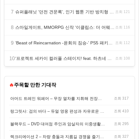
7
슈퍼플래닛 ‘던전 견문록’, 인기 웹툰 기반 방치형 RPG로 글로벌 정식 출시
조회 121
8
스마일게이트, MMORPG 신작 ‘이클립스: 더 어웨이크닝’ 9월 10일 론칭!
조회 116
9
‘Beast of Reincarnation -윤회의 짐승-’ PS5 패키지판 8월 4일 금일 발매
조회 112
10
‘프로젝트 세카이 컬러풀 스테이지! feat. 하츠네 미쿠’ 온리 샵·페어·그라떼 개최
조회 108
🔥
주목할 만한 기대작
아머드 트레인 워페어 – 무장 열차를 지휘해 전장을 돌파하는 생존 전투 게임
조회 317
랑그릿사: 검의 바다 – 듀얼 영웅 편성과 자유로운 탐험을 결합한 판타지 전략 RPG
조회 410
블랙우드 – DVD 대여점 주인과 암살자의 이중생활을 그린 3인칭 액션 스릴러 게임
조회 295
렉크리에이션 2 – 차량 충돌과 지름길 경쟁을 즐기는 오픈월드 아케이드 레이싱 게임
조회 327