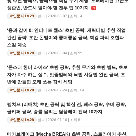
및 추천 클래스, 클래스별 최강 무기 세팅, 오퍼레이션 고난도
생존법, 반드시 알아야 할 전투 팁 10가지
N
켈리 | 2026-08-07 | 조회 14
입문자 Lv.29
🌱
'용과 같이 8: 인피니트 웰스' 초반 공략, 캐릭터별 추천 직업
완전 공략, 초반 돈벌이와 쿵더쿵섬 공략, 최강 파티 조합과
스킬 계승
켈리 | 2026-08-04 | 조회 55
입문자 Lv.28
🌱
'몬스터 헌터 라이즈' 초반 공략, 추천 무기와 초반 빌드, 초보
자가 자주 하는 실수, 밧줄벌레와 낙법 사용법 완전 공략, 초
반에 만들면 오래 쓰는 장비 세팅
켈리 | 2026-07-24 | 조회 104
입문자 Lv.28
🌱
렘치프 (리매치) 초반 공략 및 핵심 전, 패스 공략, 수비 공략,
골키퍼 공략, 승률 올리는 팀플레이 전략 10가지
켈리 | 2026-07-16 | 조회 81
입문자 Lv.28
🌱
메카브레이크 (Mecha BREAK) 초반 공략, 스트라이커 추천,