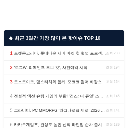
🔥 최근 3일간 가장 많이 본 핫이슈 TOP 10
1
포켓몬코리아, 롯데타운 서머 마켓 첫 협업 프로젝트 ‘포켓몬 별빛낙원’ 개최
조회 233
2
‘로그W: 리메인즈 오브 갓’, 사전예약 시작
조회 194
3
로스트아크, 맘스터치와 함께 ‘모코코 썸머 바캉스 세트’ 출시
조회 164
4
전설적 액션 슈팅 게임의 부활! ‘건즈: 더 듀얼’ 스팀(Steam) 8월 14일 정식 오픈
조회 145
5
그라비티, PC MMORPG ‘라그나로크 제로’ 2026 여름 프로모션 진행!
조회 141
6
카카오게임즈, 완성도 높인 신작 라인업 순차 출시 ‘속도’
조회 139