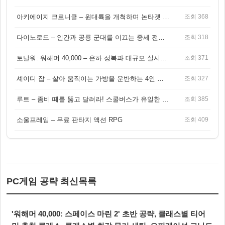
아키에이지 크로니클 – 원대륙을 개척하며 논타겟 전투를 즐기는 오픈월드 MMORPG
조회 368
다이노로드 – 인간과 공룡 군대를 이끄는 중세 전략 액션 RPG
조회 318
토탈워: 워해머 40,000 – 은하 정복과 대규모 실시간 전투가 결합된 전략 게임!
조회 371
셰이디 잡 – 살아 움직이는 가방을 운반하는 4인 협동 물리 어드벤처 게임
조회 327
루트 – 좀비 떼를 뚫고 달려라! 스쿨버스가 유일한 집이 되는 4인 협동 생존 게임
조회 385
소울프레임 – 무료 판타지 액션 RPG
조회 409
PC게임 공략 최신목록
'워해머 40,000: 스페이스 마린 2' 초반 공략, 클래스별 티어