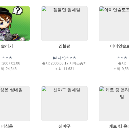
슬러거
겜블던
아이언슬
스포츠
(테니스)스포츠
스포츠
 2007.02.06
출시: 2006.08.17 서비스중지
출시:
회: 24,348
조회: 11,631
조회: 9,58
피싱온
신야구
케로 킹 온