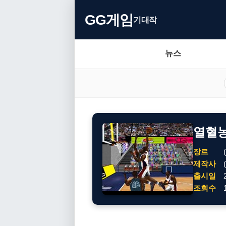
GG게임
기대작
뉴스
열혈
장르
제작사
출시일
조회수