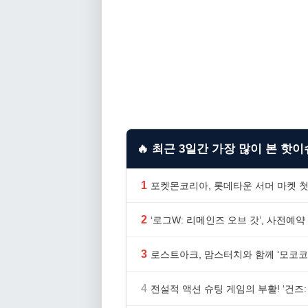
🔥 최근 3일간 가장 많이 본 핫이슈
1
포켓몬코리아, 롯데타운 서머 마켓 첫
2
‘로그W: 리메인즈 오브 갓’, 사전예약
3
로스트아크, 맘스터치와 함께 ‘모코코
4
전설적 액션 슈팅 게임의 부활! ‘건즈: 