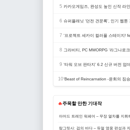
5
카카오게임즈, 완성도 높인 신작 라인업
6
슈퍼플래닛 ‘던전 견문록’, 인기 웹툰
7
‘프로젝트 세카이 컬러풀 스테이지! fe
8
그라비티, PC MMORPG ‘라그나로크 
9
‘타워 오브 판타지’ 6.2 신규 버전 
10
‘Beast of Reincarnation -윤회
🔥
주목할 만한 기대작
아머드 트레인 워페어 – 무장 열차를 지휘
랑그릿사: 검의 바다 – 듀얼 영웅 편성과 