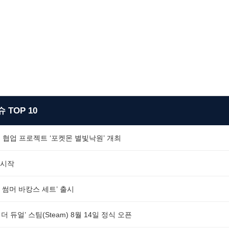
 TOP 10
 협업 프로젝트 ‘포켓몬 별빛낙원’ 개최
 시작
 썸머 바캉스 세트’ 출시
더 듀얼’ 스팀(Steam) 8월 14일 정식 오픈