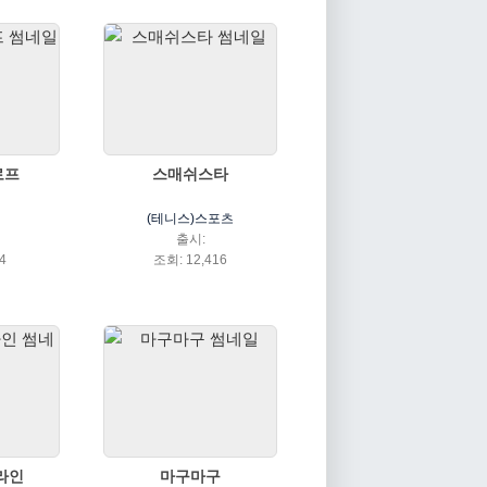
로프
스매쉬스타
(테니스)스포츠
출시:
4
조회: 12,416
라인
마구마구