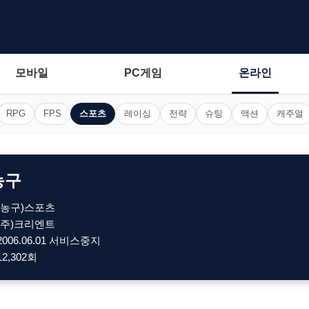
모바일
PC게임
온라인
RPG
FPS
스포츠
레이싱
전략
슈팅
액션
캐주얼
농구
(농구)스포츠
(주)크리엔트
2006.06.01 서비스중지
12,302회