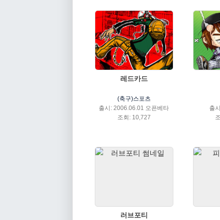
레드카드
(축구)스포츠
출시: 2006.06.01 오픈베타
출시:
조회: 10,727
조
러브포티