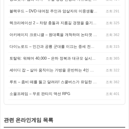
블랙우드 – DVD 대여점 주인과 암살자의 이중생활을 그린 3인칭 액션 스릴러 게임
조회 291
렉크리에이션 2 – 차량 충돌과 지름길 경쟁을 즐기는 오픈월드 아케이드 레이싱 게임
조회 325
아키에이지 크로니클 – 원대륙을 개척하며 논타겟 전투를 즐기는 오픈월드 MMORPG
조회 362
다이노로드 – 인간과 공룡 군대를 이끄는 중세 전략 액션 RPG
조회 315
토탈워: 워해머 40,000 – 은하 정복과 대규모 실시간 전투가 결합된 전략 게임!
조회 365
셰이디 잡 – 살아 움직이는 가방을 운반하는 4인 협동 물리 어드벤처 게임
조회 322
루트 – 좀비 떼를 뚫고 달려라! 스쿨버스가 유일한 집이 되는 4인 협동 생존 게임
조회 382
소울프레임 – 무료 판타지 액션 RPG
조회 401
관련 온라인게임 목록