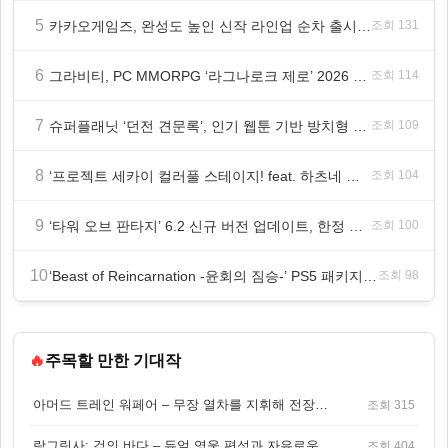
5
카카오게임즈, 완성도 높인 신작 라인업 순차 출시 ‘속도’
조회 131
6
그라비티, PC MMORPG ‘라그나로크 제로’ 2026 여름 프로모션 진행!
조회 114
7
슈퍼플래닛 ‘던전 견문록’, 인기 웹툰 기반 방치형 RPG로 글로벌 정식 출시
조회 109
8
‘프로젝트 세카이 컬러풀 스테이지! feat. 하츠네 미쿠’ 온리 샵·페어·그라떼 개최
조회 104
9
‘타워 오브 판타지’ 6.2 신규 버전 업데이트, 한정 레플리카 ‘겔피인’ 등장
조회 100
10
‘Beast of Reincarnation -윤회의 짐승-’ PS5 패키지판 8월 4일 금일 발매
조회 98
🔥
주목할 만한 기대작
아머드 트레인 워페어 – 무장 열차를 지휘해 전장을 돌파하는 생존 전투 게임
조회 315
랑그릿사: 검의 바다 – 듀얼 영웅 편성과 자유로운 탐험을 결합한 판타지 전략 RPG
조회 404