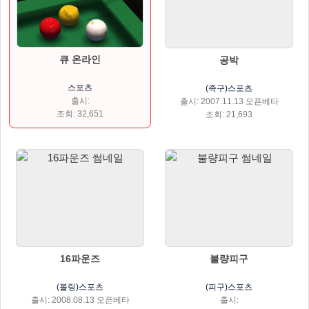
큐 온라인
공박
스포츠
(족구)스포츠
출시:
출시: 2007.11.13 오픈베타
조회: 32,651
조회: 21,693
16파운즈
불량피구
(볼링)스포츠
(피구)스포츠
출시: 2008.08.13 오픈베타
출시: