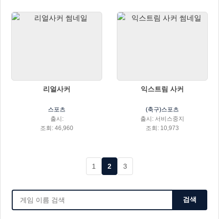
리얼사커
익스트림 사커
스포츠
(축구)스포츠
출시:
출시: 서비스중지
조회: 46,960
조회: 10,973
1
2
3
검색