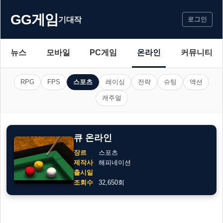
GG게임
기대작
로그인
뉴스
모바일
PC게임
온라인
커뮤니티
RPG
FPS
스포츠
레이싱
전략
슈팅
액션
캐주얼
큐 온라인
장르
스포츠
제작사
해피네이션
출시일
조회수
32,650회