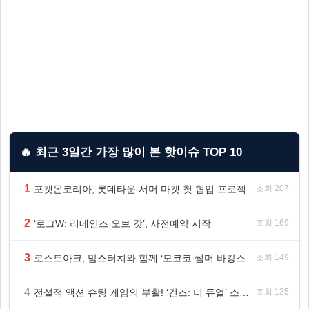
🔥 최근 3일간 가장 많이 본 핫이슈 TOP 10
1
포켓몬코리아, 롯데타운 서머 마켓 첫 협업 프로젝트 ‘포켓몬 별빛낙원’ 개최
조회 207
2
‘로그W: 리메인즈 오브 갓’, 사전예약 시작
조회 169
3
로스트아크, 맘스터치와 함께 ‘모코코 썸머 바캉스 세트’ 출시
조회 149
4
전설적 액션 슈팅 게임의 부활! ‘건즈: 더 듀얼’ 스팀(Steam) 8월 14일 정식 오픈
조회 135