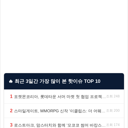
🔥 최근 3일간 가장 많이 본 핫이슈 TOP 10
1
포켓몬코리아, 롯데타운 서머 마켓 첫 협업 프로젝트 ‘포켓몬 별빛낙원’ 개최
조회 248
2
스마일게이트, MMORPG 신작 ‘이클립스: 더 어웨이크닝’ 9월 10일 론칭!
조회 200
3
로스트아크, 맘스터치와 함께 ‘모코코 썸머 바캉스 세트’ 출시
조회 174