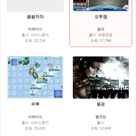
오투잼
붐붐차차
음악
아케이드
출시: 부분유료
출시: 서비스중지
조회: 17,796
조회: 15,154
우뿌
풍운
아케이드
웹게임
출시: 서비스중지
출시:
조회: 25,633
조회: 12,648