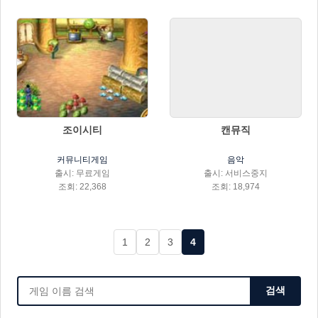
조이시티
캔뮤직
커뮤니티게임
음악
출시: 무료게임
출시: 서비스중지
조회: 22,368
조회: 18,974
1
2
3
4
검색