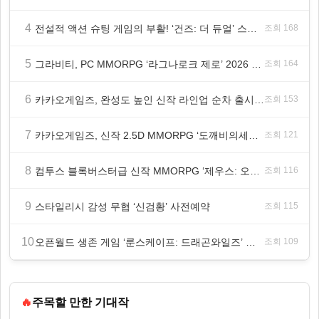
4
전설적 액션 슈팅 게임의 부활! ‘건즈: 더 듀얼’ 스팀(Steam) 8월 14일 정식 오픈
조회 168
5
그라비티, PC MMORPG ‘라그나로크 제로’ 2026 여름 프로모션 진행!
조회 164
6
카카오게임즈, 완성도 높인 신작 라인업 순차 출시 ‘속도’
조회 153
7
카카오게임즈, 신작 2.5D MMORPG ‘도깨비의세계’ 천만 배우 박지훈 광고 모델 발탁
조회 121
8
컴투스 블록버스터급 신작 MMORPG ‘제우스: 오만의 신’, 8월 26일 출시!
조회 116
9
스타일리시 감성 무협 ‘신검황’ 사전예약
조회 115
10
오픈월드 생존 게임 ‘룬스케이프: 드래곤와일즈’ 대규모 유저 편의성 개선 및 사이드 퀘스트 업데이트
조회 109
🔥
주목할 만한 기대작