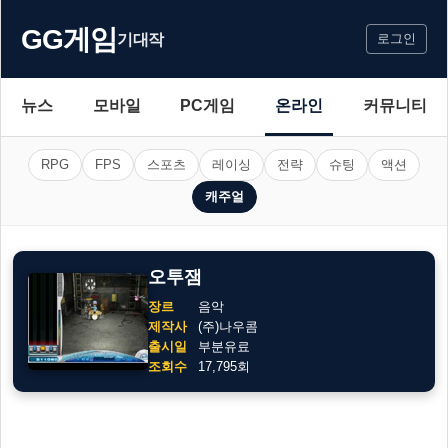
GG게임
기대작
로그인
뉴스
모바일
PC게임
온라인
커뮤니티
RPG
FPS
스포츠
레이싱
전략
슈팅
액션
캐주얼
오투잼
장르
음악
제작사
(주)나우콤
출시일
부분유료
조회수
17,795회