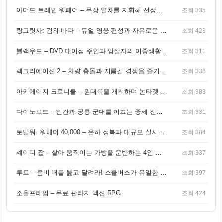
아머드 트레인 워페어 – 무장 열차를 지휘해 전장을 돌파하는 생존 전투 게임
조회 335
랑그릿사: 검의 바다 – 듀얼 영웅 편성과 자유로운 탐험을 결합한 판타지 전략 RPG
조회 423
블랙우드 – DVD 대여점 주인과 암살자의 이중생활을 그린 3인칭 액션 스릴러 게임
조회 311
렉크리에이션 2 – 차량 충돌과 지름길 경쟁을 즐기는 오픈월드 아케이드 레이싱 게임
조회 338
아키에이지 크로니클 – 원대륙을 개척하며 논타겟 전투를 즐기는 오픈월드 MMORPG
조회 383
다이노로드 – 인간과 공룡 군대를 이끄는 중세 전략 액션 RPG
조회 331
토탈워: 워해머 40,000 – 은하 정복과 대규모 실시간 전투가 결합된 전략 게임!
조회 384
셰이디 잡 – 살아 움직이는 가방을 운반하는 4인 협동 물리 어드벤처 게임
조회 337
루트 – 좀비 떼를 뚫고 달려라! 스쿨버스가 유일한 집이 되는 4인 협동 생존 게임
조회 397
소울프레임 – 무료 판타지 액션 RPG
조회 424