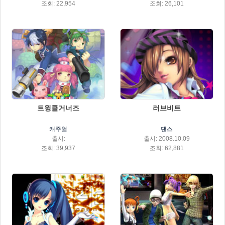
조회: 22,954
조회: 26,101
트윙클거너즈
러브비트
캐주얼
댄스
출시:
출시: 2008.10.09
조회: 39,937
조회: 62,881