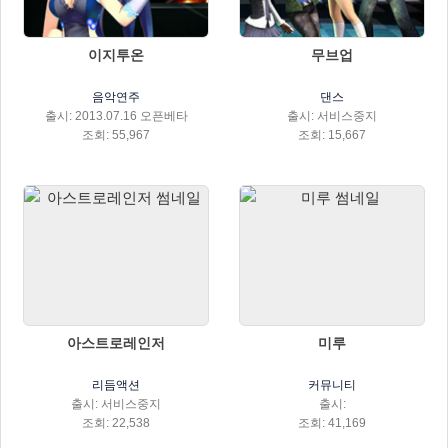
이지투온
무브업
음악연주
댄스
출시: 2013.07.16 오픈베타
출시: 서비스중지
조회: 55,967
조회: 15,667
아스트로레인저
미루
리듬액션
커뮤니티
출시: 서비스중지
출시:
조회: 22,538
조회: 41,169