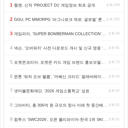
1
웹젠, 신작 ‘PROJECT D1’ 게임정보 최초 공개
조회 109
2
GGU, PC MMORPG ‘라그나로크 제로: 글로벌’ 론칭 전 유저 소통에 주목!
조회 102
3
게임피아, ‘SUPER BOMBERMAN COLLECTION’ PS5·스위치 패키지 예약판매 실시
조회 94
4
넥슨, ‘오버워치’ 사전 다운로드 개시 및 신규 영웅 ‘디몬(D.Mon)’ 공개!
조회 81
5
포켓몬코리아, 포켓몬 카드 게임 브랜드 홍보모델로 배우 변우석 선정!
조회 73
6
문톤 ‘워처 오브 렐름’, ‘어쌔신 크리드’ 컬래버레이션 8월 20일 실시
조회 64
7
넷마블문화재단, ‘2026 게임소통학교’ 성료
조회 62
8
그라비티, 총 306억 원 규모의 창사 이래 첫 중간배당 확정
조회 62
9
컴투스 ‘SWC2026’, 오픈 퀄리파이어-한국 1위 SKIT 월드 파이널 진출!
조회 61