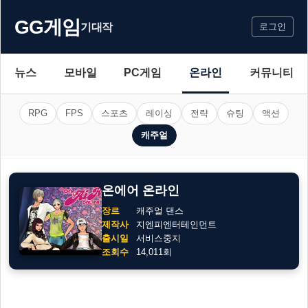
GG게임
기대작
로그인
뉴스
모바일
PC게임
온라인
커뮤니티
RPG
FPS
스포츠
레이싱
전략
슈팅
액션
캐주얼
온에어 온라인
장르
캐주얼 댄스
제작사
지엔피엔터테인먼트
출시일
서비스중지
조회수
14,011회