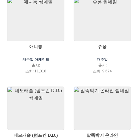
애니통
슈퐁
캐주얼 아케이드
캐주얼
출시:
출시:
조회: 11,016
조회: 9,674
네모캐슬 (펌프킨 D.D.)
말뚝박기 온라인