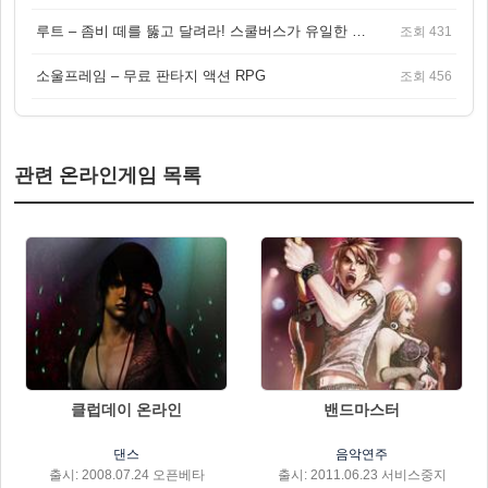
루트 – 좀비 떼를 뚫고 달려라! 스쿨버스가 유일한 집이 되는 4인 협동 생존 게임
조회 431
소울프레임 – 무료 판타지 액션 RPG
조회 456
관련 온라인게임 목록
클럽데이 온라인
밴드마스터
댄스
음악연주
출시: 2008.07.24 오픈베타
출시: 2011.06.23 서비스중지