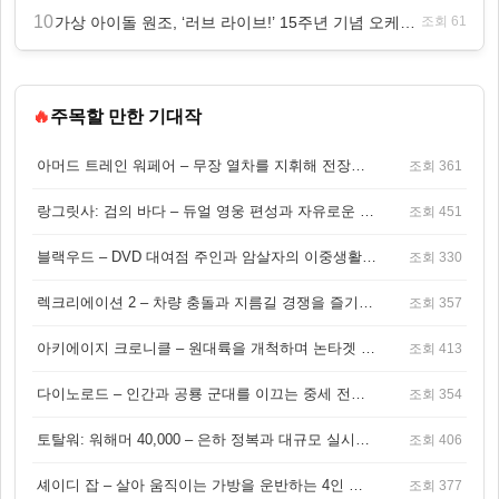
10
가상 아이돌 원조, ‘러브 라이브!’ 15주년 기념 오케스트라 콘서트 10월 5일 서울 개최
조회 61
🔥
주목할 만한 기대작
아머드 트레인 워페어 – 무장 열차를 지휘해 전장을 돌파하는 생존 전투 게임
조회 361
랑그릿사: 검의 바다 – 듀얼 영웅 편성과 자유로운 탐험을 결합한 판타지 전략 RPG
조회 451
블랙우드 – DVD 대여점 주인과 암살자의 이중생활을 그린 3인칭 액션 스릴러 게임
조회 330
렉크리에이션 2 – 차량 충돌과 지름길 경쟁을 즐기는 오픈월드 아케이드 레이싱 게임
조회 357
아키에이지 크로니클 – 원대륙을 개척하며 논타겟 전투를 즐기는 오픈월드 MMORPG
조회 413
다이노로드 – 인간과 공룡 군대를 이끄는 중세 전략 액션 RPG
조회 354
토탈워: 워해머 40,000 – 은하 정복과 대규모 실시간 전투가 결합된 전략 게임!
조회 406
셰이디 잡 – 살아 움직이는 가방을 운반하는 4인 협동 물리 어드벤처 게임
조회 377