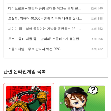
다이노로드 – 인간과 공룡 군대를 이끄는 중세 전략 액션 RPG
조회 340
토탈워: 워해머 40,000 – 은하 정복과 대규모 실시간 전투가 결합된 전략 게임!
조회 388
셰이디 잡 – 살아 움직이는 가방을 운반하는 4인 협동 물리 어드벤처 게임
조회 352
루트 – 좀비 떼를 뚫고 달려라! 스쿨버스가 유일한 집이 되는 4인 협동 생존 게임
조회 406
소울프레임 – 무료 판타지 액션 RPG
조회 432
관련 온라인게임 목록