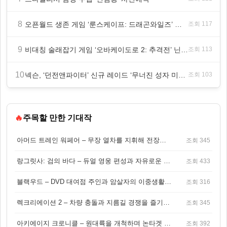
8
오픈월드 생존 게임 ‘룬스케이프: 드래곤와일즈’ 대규모 유저 편의성 개선 및 사이드 퀘스트 업데이트
조회 117
9
비대칭 술래잡기 게임 ‘오바케이도로 2: 추격전’ 닌텐도 eShop 출시
조회 113
10
넥슨, ‘던전앤파이터’ 신규 레이드 ‘무너진 성자 미카엘라’ 업데이트!
조회 103
🔥
주목할 만한 기대작
아머드 트레인 워페어 – 무장 열차를 지휘해 전장을 돌파하는 생존 전투 게임
조회 345
랑그릿사: 검의 바다 – 듀얼 영웅 편성과 자유로운 탐험을 결합한 판타지 전략 RPG
조회 433
블랙우드 – DVD 대여점 주인과 암살자의 이중생활을 그린 3인칭 액션 스릴러 게임
조회 316
렉크리에이션 2 – 차량 충돌과 지름길 경쟁을 즐기는 오픈월드 아케이드 레이싱 게임
조회 345
아키에이지 크로니클 – 원대륙을 개척하며 논타겟 전투를 즐기는 오픈월드 MMORPG
조회 392