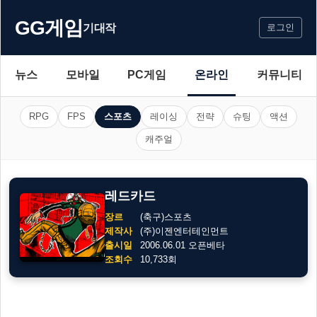
GG게임
기대작
로그인
뉴스
모바일
PC게임
온라인
커뮤니티
RPG
FPS
스포츠
레이싱
전략
슈팅
액션
캐주얼
레드카드
장르
(축구)스포츠
제작사
(주)이젠엔터테인먼트
출시일
2006.06.01 오픈베타
조회수
10,733회