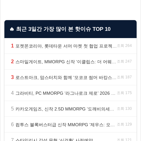
🔥 최근 3일간 가장 많이 본 핫이슈 TOP 10
1
포켓몬코리아, 롯데타운 서머 마켓 첫 협업 프로젝트 ‘포켓몬 별빛낙원’ 개최
조회 264
2
스마일게이트, MMORPG 신작 ‘이클립스: 더 어웨이크닝’ 9월 10일 론칭!
조회 247
3
로스트아크, 맘스터치와 함께 ‘모코코 썸머 바캉스 세트’ 출시
조회 187
4
그라비티, PC MMORPG ‘라그나로크 제로’ 2026 여름 프로모션 진행!
조회 175
5
카카오게임즈, 신작 2.5D MMORPG ‘도깨비의세계’ 천만 배우 박지훈 광고 모델 발탁
조회 130
6
컴투스 블록버스터급 신작 MMORPG ‘제우스: 오만의 신’, 8월 26일 출시!
조회 129
7
스타일리시 감성 무협 ‘신검황’ 사전예약
조회 121