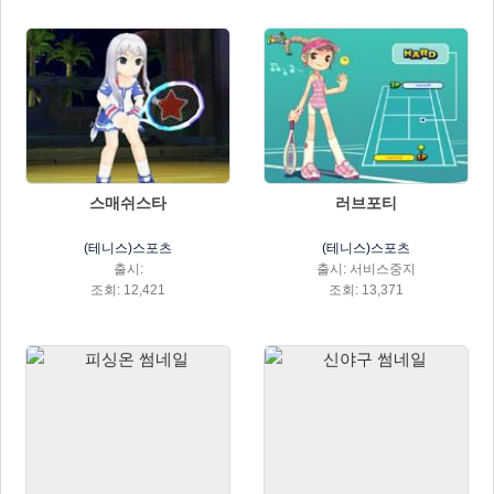
스매쉬스타
러브포티
(테니스)스포츠
(테니스)스포츠
출시:
출시: 서비스중지
조회: 12,421
조회: 13,371