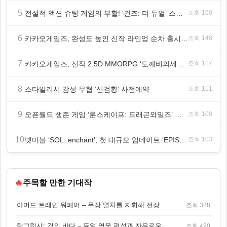
5
전설적 액션 슈팅 게임의 부활! ‘건즈: 더 듀얼’ 스팀(Steam) 8월 14일 정식 오픈
조회 160
6
카카오게임즈, 완성도 높인 신작 라인업 순차 출시 ‘속도’
조회 148
7
카카오게임즈, 신작 2.5D MMORPG ‘도깨비의세계’ 천만 배우 박지훈 광고 모델 발탁
조회 117
8
스타일리시 감성 무협 ‘신검황’ 사전예약
조회 111
9
오픈월드 생존 게임 ‘룬스케이프: 드래곤와일즈’ 대규모 유저 편의성 개선 및 사이드 퀘스트 업데이트
조회 108
10
넷마블 ‘SOL: enchant’, 첫 대규모 업데이트 ‘EPISODE 01. GENESIS: 신의 전장’ 사전등록 실시
조회 103
🔥
주목할 만한 기대작
아머드 트레인 워페어 – 무장 열차를 지휘해 전장을 돌파하는 생존 전투 게임
조회 328
랑그릿사: 검의 바다 – 듀얼 영웅 편성과 자유로운 탐험을 결합한 판타지 전략 RPG
조회 420