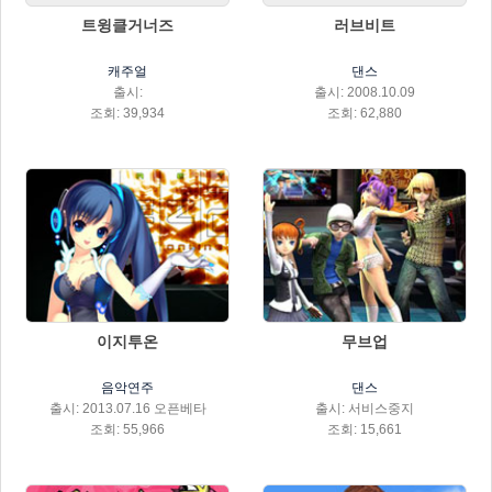
트윙클거너즈
러브비트
캐주얼
댄스
출시:
출시: 2008.10.09
조회: 39,934
조회: 62,880
이지투온
무브업
음악연주
댄스
출시: 2013.07.16 오픈베타
출시: 서비스중지
조회: 55,966
조회: 15,661