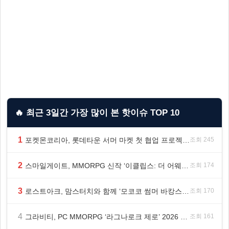
🔥 최근 3일간 가장 많이 본 핫이슈 TOP 10
1
포켓몬코리아, 롯데타운 서머 마켓 첫 협업 프로젝트 ‘포켓몬 별빛낙원’ 개최
조회 245
2
스마일게이트, MMORPG 신작 ‘이클립스: 더 어웨이크닝’ 9월 10일 론칭!
조회 174
3
로스트아크, 맘스터치와 함께 ‘모코코 썸머 바캉스 세트’ 출시
조회 170
4
그라비티, PC MMORPG ‘라그나로크 제로’ 2026 여름 프로모션 진행!
조회 161