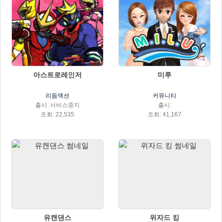
아스트로레인저
미루
리듬액션
커뮤니티
출시: 서비스중지
출시:
조회: 22,535
조회: 41,167
유캔댄스
위자드 킹