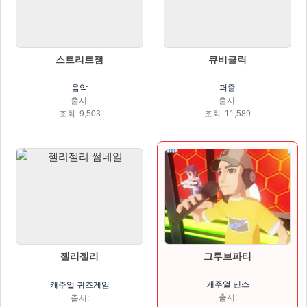
스트리트잼
큐비클릭
음악
퍼즐
출시:
출시:
조회: 9,503
조회: 11,589
그루브파티
젤리젤리
캐주얼 댄스
캐주얼 퀴즈게임
출시:
출시: