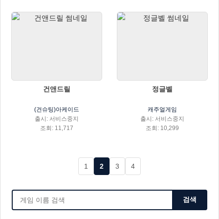
건앤드릴
정글벨
(건슈팅)아케이드
캐주얼게임
출시: 서비스중지
출시: 서비스중지
조회: 11,717
조회: 10,299
1
2
3
4
검색