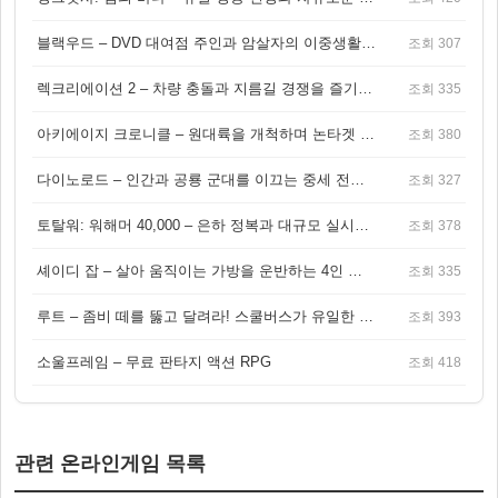
블랙우드 – DVD 대여점 주인과 암살자의 이중생활을 그린 3인칭 액션 스릴러 게임
조회 307
렉크리에이션 2 – 차량 충돌과 지름길 경쟁을 즐기는 오픈월드 아케이드 레이싱 게임
조회 335
아키에이지 크로니클 – 원대륙을 개척하며 논타겟 전투를 즐기는 오픈월드 MMORPG
조회 380
다이노로드 – 인간과 공룡 군대를 이끄는 중세 전략 액션 RPG
조회 327
토탈워: 워해머 40,000 – 은하 정복과 대규모 실시간 전투가 결합된 전략 게임!
조회 378
셰이디 잡 – 살아 움직이는 가방을 운반하는 4인 협동 물리 어드벤처 게임
조회 335
루트 – 좀비 떼를 뚫고 달려라! 스쿨버스가 유일한 집이 되는 4인 협동 생존 게임
조회 393
소울프레임 – 무료 판타지 액션 RPG
조회 418
관련 온라인게임 목록