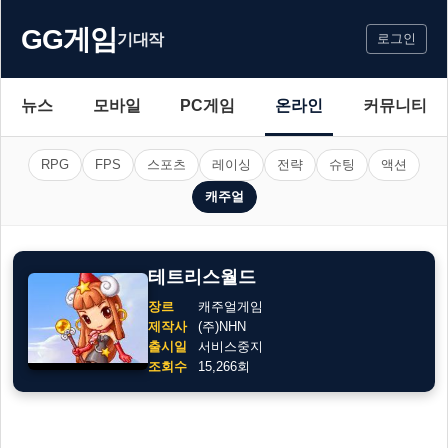
GG게임
기대작
로그인
뉴스
모바일
PC게임
온라인
커뮤니티
RPG
FPS
스포츠
레이싱
전략
슈팅
액션
캐주얼
테트리스월드
장르
캐주얼게임
제작사
(주)NHN
출시일
서비스중지
조회수
15,266회