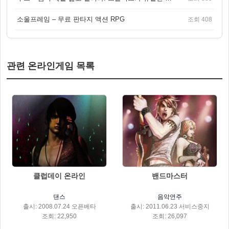
소울프레임 – 무료 판타지 액션 RPG
조회 408
관련 온라인게임 목록
클럽데이 온라인
밴드마스터
댄스
음악연주
출시: 2008.07.24 오픈베타
출시: 2011.06.23 서비스중지
조회: 22,950
조회: 26,097