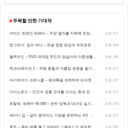
🔥
주목할 만한 기대작
아머드 트레인 워페어 – 무장 열차를 지휘해 전장을 돌파하는 생존 전투 게임
조회 317
랑그릿사: 검의 바다 – 듀얼 영웅 편성과 자유로운 탐험을 결합한 판타지 전략 RPG
조회 408
블랙우드 – DVD 대여점 주인과 암살자의 이중생활을 그린 3인칭 액션 스릴러 게임
조회 295
렉크리에이션 2 – 차량 충돌과 지름길 경쟁을 즐기는 오픈월드 아케이드 레이싱 게임
조회 327
아키에이지 크로니클 – 원대륙을 개척하며 논타겟 전투를 즐기는 오픈월드 MMORPG
조회 367
다이노로드 – 인간과 공룡 군대를 이끄는 중세 전략 액션 RPG
조회 317
토탈워: 워해머 40,000 – 은하 정복과 대규모 실시간 전투가 결합된 전략 게임!
조회 370
셰이디 잡 – 살아 움직이는 가방을 운반하는 4인 협동 물리 어드벤처 게임
조회 327
루트 – 좀비 떼를 뚫고 달려라! 스쿨버스가 유일한 집이 되는 4인 협동 생존 게임
조회 385