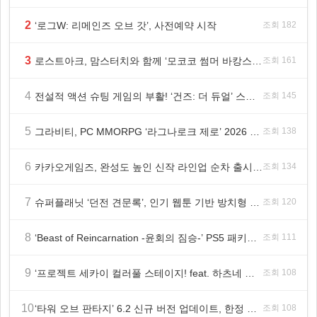
2
‘로그W: 리메인즈 오브 갓’, 사전예약 시작
조회 182
3
로스트아크, 맘스터치와 함께 ‘모코코 썸머 바캉스 세트’ 출시
조회 161
4
전설적 액션 슈팅 게임의 부활! ‘건즈: 더 듀얼’ 스팀(Steam) 8월 14일 정식 오픈
조회 145
5
그라비티, PC MMORPG ‘라그나로크 제로’ 2026 여름 프로모션 진행!
조회 138
6
카카오게임즈, 완성도 높인 신작 라인업 순차 출시 ‘속도’
조회 134
7
슈퍼플래닛 ‘던전 견문록’, 인기 웹툰 기반 방치형 RPG로 글로벌 정식 출시
조회 120
8
‘Beast of Reincarnation -윤회의 짐승-’ PS5 패키지판 8월 4일 금일 발매
조회 111
9
‘프로젝트 세카이 컬러풀 스테이지! feat. 하츠네 미쿠’ 온리 샵·페어·그라떼 개최
조회 108
10
‘타워 오브 판타지’ 6.2 신규 버전 업데이트, 한정 레플리카 ‘겔피인’ 등장
조회 108