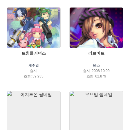
트윙클거너즈
러브비트
캐주얼
댄스
출시:
출시: 2008.10.09
조회: 39,933
조회: 62,879