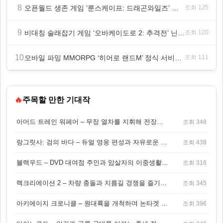
8
오픈월드 생존 게임 ‘룬스케이프: 드래곤와일즈’ 대규모 유저 편의성 개선 및 사이드 퀘스트 업데이트
조회 125
9
비대칭 술래잡기 게임 ‘오바케이도로 2: 추격전’ 닌텐도 eShop 출시
조회 120
10
모바일 파밍 MMORPG ‘히어로 랜드M’ 정식 서비스 돌입
조회 111
🔥
주목할 만한 기대작
아머드 트레인 워페어 – 무장 열차를 지휘해 전장을 돌파하는 생존 전투 게임
조회 348
랑그릿사: 검의 바다 – 듀얼 영웅 편성과 자유로운 탐험을 결합한 판타지 전략 RPG
조회 438
블랙우드 – DVD 대여점 주인과 암살자의 이중생활을 그린 3인칭 액션 스릴러 게임
조회 316
렉크리에이션 2 – 차량 충돌과 지름길 경쟁을 즐기는 오픈월드 아케이드 레이싱 게임
조회 345
아키에이지 크로니클 – 원대륙을 개척하며 논타겟 전투를 즐기는 오픈월드 MMORPG
조회 396