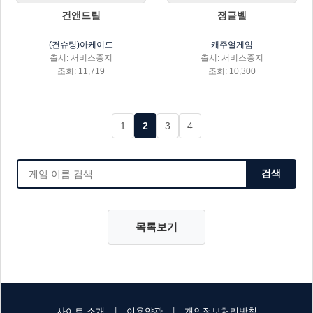
건앤드릴
정글벨
(건슈팅)아케이드
캐주얼게임
출시: 서비스중지
출시: 서비스중지
조회: 11,719
조회: 10,300
1
2
3
4
검색
목록보기
사이트 소개
|
이용약관
|
개인정보처리방침