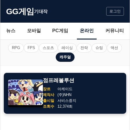
GG게임
기대작
로그인
뉴스
모바일
PC게임
온라인
커뮤니티
RPG
FPS
스포츠
레이싱
전략
슈팅
액션
캐주얼
점프레볼루션
장르
아케이드
제작사
(주)NHN
출시일
서비스중지
조회수
12,374회