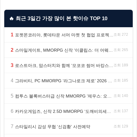
🔥 최근 3일간 가장 많이 본 핫이슈 TOP 10
1
포켓몬코리아, 롯데타운 서머 마켓 첫 협업 프로젝트 ‘포켓몬 별빛낙원’ 개최
조회 272
2
스마일게이트, MMORPG 신작 ‘이클립스: 더 어웨이크닝’ 9월 10일 론칭!
조회 265
3
로스트아크, 맘스터치와 함께 ‘모코코 썸머 바캉스 세트’ 출시
조회 189
4
그라비티, PC MMORPG ‘라그나로크 제로’ 2026 여름 프로모션 진행!
조회 185
5
컴투스 블록버스터급 신작 MMORPG ‘제우스: 오만의 신’, 8월 26일 출시!
조회 140
6
카카오게임즈, 신작 2.5D MMORPG ‘도깨비의세계’ 천만 배우 박지훈 광고 모델 발탁
조회 137
7
스타일리시 감성 무협 ‘신검황’ 사전예약
조회 129