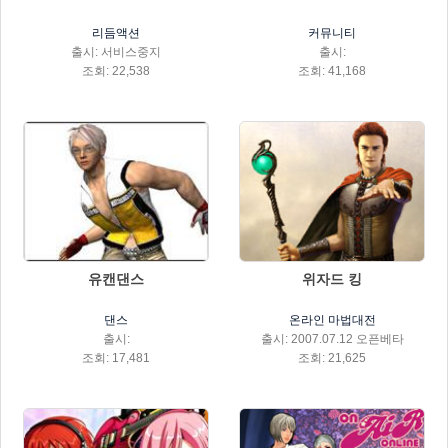
리듬액션
커뮤니티
출시: 서비스중지
출시:
조회: 22,538
조회: 41,168
유캔댄스
위자드 킹
댄스
온라인 마법대전
출시:
출시: 2007.07.12 오픈베타
조회: 17,481
조회: 21,625