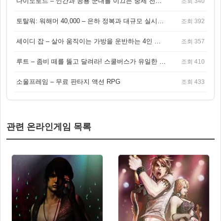
다이노로드 – 인간과 공룡 군대를 이끄는 중세 전략 액션 RPG
조회 340
토탈워: 워해머 40,000 – 은하 정복과 대규모 실시간 전투가 결합된 전략 게임!
조회 392
셰이디 잡 – 살아 움직이는 가방을 운반하는 4인 협동 물리 어드벤처 게임
조회 357
루트 – 좀비 떼를 뚫고 달려라! 스쿨버스가 유일한 집이 되는 4인 협동 생존 게임
조회 410
소울프레임 – 무료 판타지 액션 RPG
조회 433
관련 온라인게임 목록