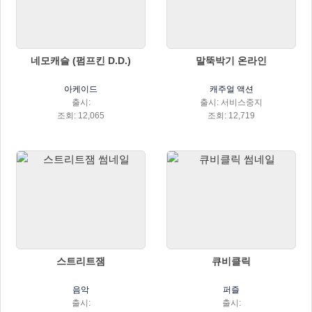
네모캐슬 (펌프킨 D.D.)
말뚝박기 온라인
아케이드
캐주얼 액션
출시:
출시: 서비스중지
조회: 12,065
조회: 12,719
스트리트잼
큐비클릭
음악
퍼즐
출시:
출시: