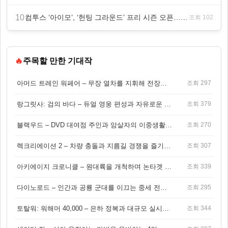
10
컴투스 ‘아이모’, ‘헌팅 그라운드’ 프리 시즌 오픈… “전 서버 유저가 한 전장에!”
조회 102
🔥
주목할 만한 기대작
아머드 트레인 워페어 – 무장 열차를 지휘해 전장을 돌파하는 생존 전투 게임
조회 297
랑그릿사: 검의 바다 – 듀얼 영웅 편성과 자유로운 탐험을 결합한 판타지 전략 RPG
조회 379
블랙우드 – DVD 대여점 주인과 암살자의 이중생활을 그린 3인칭 액션 스릴러 게임
조회 270
렉크리에이션 2 – 차량 충돌과 지름길 경쟁을 즐기는 오픈월드 아케이드 레이싱 게임
조회 307
아키에이지 크로니클 – 원대륙을 개척하며 논타겟 전투를 즐기는 오픈월드 MMORPG
조회 339
다이노로드 – 인간과 공룡 군대를 이끄는 중세 전략 액션 RPG
조회 295
토탈워: 워해머 40,000 – 은하 정복과 대규모 실시간 전투가 결합된 전략 게임!
조회 344