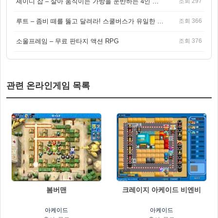
셰이디 잡 – 살아 움직이는 가방을 운반하는 4인 협동 물리 어드벤처 게임
조회 297
루트 – 좀비 떼를 뚫고 달려라! 스쿨버스가 유일한 집이 되는 4인 협동 생존 게임
조회 366
소울프레임 – 무료 판타지 액션 RPG
조회 376
관련 온라인게임 목록
봄버맨
크레이지 아케이드 비엔비
아케이드
아케이드