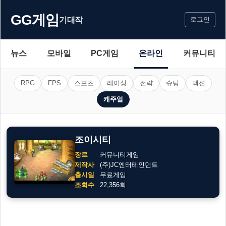
GG게임
기대작
로그인
뉴스
모바일
PC게임
온라인
커뮤니티
RPG
FPS
스포츠
레이싱
전략
슈팅
액션
캐주얼
조이시티
장르
커뮤니티게임
제작사
(주)JC엔터테인먼트
출시일
무료게임
조회수
22,356회