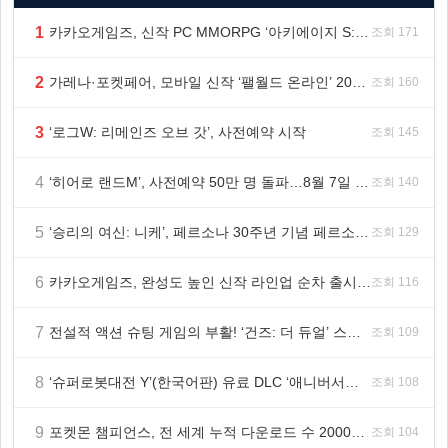
1
카카오게임즈, 신작 PC MMORPG ‘아키에이지 S: 자유의 해협’ 글로벌 퍼블리싱 계약 체결
조회 171
2
가레나·포켓페어, 모바일 신작 ‘팰월드 온라인’ 2026년 출시 예정
조회 160
3
‘로그W: 리메인즈 오브 갓’, 사전예약 시작
조회 145
4
‘히어로 랜드M’, 사전예약 50만 명 돌파…8월 7일 정식 출시
조회 140
5
‘승리의 여신: 니케’, 페르소나 30주년 기념 페르소나3·4·5 콜라보 진행
조회 129
6
카카오게임즈, 완성도 높인 신작 라인업 순차 출시 ‘속도’
조회 116
7
전설적 액션 슈팅 게임의 부활! ‘건즈: 더 듀얼’ 스팀(Steam) 8월 14일 정식 오픈
조회 109
8
‘슈퍼로봇대전 Y’(한국어판) 유료 DLC ‘애니버서리 확장팩’ 8월 5일(수) 판매 시작!
조회 108
9
포켓몬 챔피언스, 전 세계 누적 다운로드 수 2000만 돌파!
조회 104