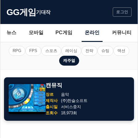
GG게임
기대작
로그인
뉴스
모바일
PC게임
온라인
커뮤니티
RPG
FPS
스포츠
레이싱
전략
슈팅
액션
캐주얼
캔뮤직
장르
음악
제작사
(주)한슬소프트
출시일
서비스중지
조회수
18,973회