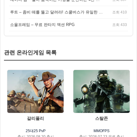
루트 – 좀비 떼를 뚫고 달려라! 스쿨버스가 유일한 집이 되는 4인 협동 생존 게임
조회 410
소울프레임 – 무료 판타지 액션 RPG
조회 433
관련 온라인게임 목록
갈리폴리
스탈존
25대25 PvP
MMOFPS
출시: 2026.08.20 출시
출시: 2026.07.23 무료 출시