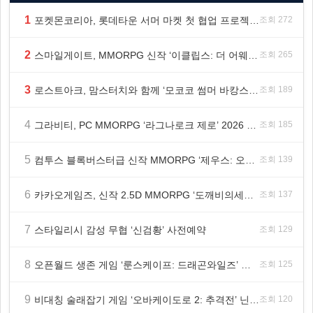
1
포켓몬코리아, 롯데타운 서머 마켓 첫 협업 프로젝트 ‘포켓몬 별빛낙원’ 개최
조회 272
2
스마일게이트, MMORPG 신작 ‘이클립스: 더 어웨이크닝’ 9월 10일 론칭!
조회 265
3
로스트아크, 맘스터치와 함께 ‘모코코 썸머 바캉스 세트’ 출시
조회 189
4
그라비티, PC MMORPG ‘라그나로크 제로’ 2026 여름 프로모션 진행!
조회 185
5
컴투스 블록버스터급 신작 MMORPG ‘제우스: 오만의 신’, 8월 26일 출시!
조회 139
6
카카오게임즈, 신작 2.5D MMORPG ‘도깨비의세계’ 천만 배우 박지훈 광고 모델 발탁
조회 137
7
스타일리시 감성 무협 ‘신검황’ 사전예약
조회 129
8
오픈월드 생존 게임 ‘룬스케이프: 드래곤와일즈’ 대규모 유저 편의성 개선 및 사이드 퀘스트 업데이트
조회 125
9
비대칭 술래잡기 게임 ‘오바케이도로 2: 추격전’ 닌텐도 eShop 출시
조회 120