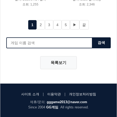
조회: 1,255
조회: 2,346
1
2
3
4
5
▶
끝
검색
목록보기
사이트 소개
|
이용약관
|
개인정보처리방침
제휴/문의:
gggame2013@naver.com
Since 2004
GG게임
. All rights reserved.