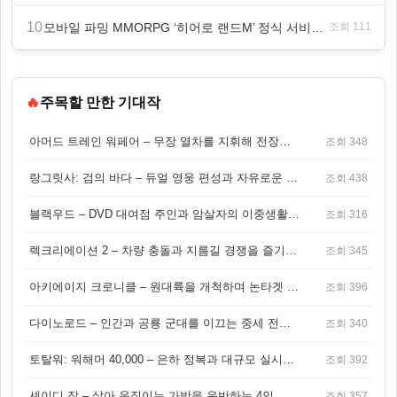
10
모바일 파밍 MMORPG ‘히어로 랜드M’ 정식 서비스 돌입
조회 111
🔥
주목할 만한 기대작
아머드 트레인 워페어 – 무장 열차를 지휘해 전장을 돌파하는 생존 전투 게임
조회 348
랑그릿사: 검의 바다 – 듀얼 영웅 편성과 자유로운 탐험을 결합한 판타지 전략 RPG
조회 438
블랙우드 – DVD 대여점 주인과 암살자의 이중생활을 그린 3인칭 액션 스릴러 게임
조회 316
렉크리에이션 2 – 차량 충돌과 지름길 경쟁을 즐기는 오픈월드 아케이드 레이싱 게임
조회 345
아키에이지 크로니클 – 원대륙을 개척하며 논타겟 전투를 즐기는 오픈월드 MMORPG
조회 396
다이노로드 – 인간과 공룡 군대를 이끄는 중세 전략 액션 RPG
조회 340
토탈워: 워해머 40,000 – 은하 정복과 대규모 실시간 전투가 결합된 전략 게임!
조회 392
셰이디 잡 – 살아 움직이는 가방을 운반하는 4인 협동 물리 어드벤처 게임
조회 357