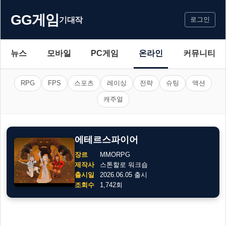
GG게임
기대작
로그인
뉴스
모바일
PC게임
온라인
커뮤니티
RPG
FPS
스포츠
레이싱
전략
슈팅
액션
캐주얼
에테르스파이어
장르
MMORPG
제작사
스톤할로 워크숍
출시일
2026.06.05 출시
조회수
1,742회