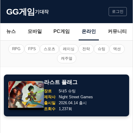
GG게임
기대작
로그인
뉴스
모바일
PC게임
온라인
커뮤니티
RPG
FPS
스포츠
레이싱
전략
슈팅
액션
캐주얼
라스트 플래그
장르
5대5 슈팅
제작사
Night Street Games
출시일
2026.04.14 출시
조회수
1,237회