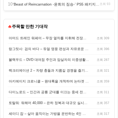
10
‘Beast of Reincarnation -윤회의 짐승-’ PS5 패키지판 8월 4일 금일 발매
조회 93
🔥
주목할 만한 기대작
아머드 트레인 워페어 – 무장 열차를 지휘해 전장을 돌파하는 생존 전투 게임
조회 309
랑그릿사: 검의 바다 – 듀얼 영웅 편성과 자유로운 탐험을 결합한 판타지 전략 RPG
조회 396
블랙우드 – DVD 대여점 주인과 암살자의 이중생활을 그린 3인칭 액션 스릴러 게임
조회 287
렉크리에이션 2 – 차량 충돌과 지름길 경쟁을 즐기는 오픈월드 아케이드 레이싱 게임
조회 321
아키에이지 크로니클 – 원대륙을 개척하며 논타겟 전투를 즐기는 오픈월드 MMORPG
조회 359
다이노로드 – 인간과 공룡 군대를 이끄는 중세 전략 액션 RPG
조회 311
토탈워: 워해머 40,000 – 은하 정복과 대규모 실시간 전투가 결합된 전략 게임!
조회 357
셰이디 잡 – 살아 움직이는 가방을 운반하는 4인 협동 물리 어드벤처 게임
조회 317