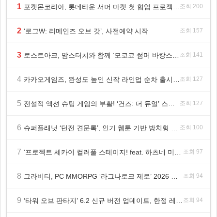
1
포켓몬코리아, 롯데타운 서머 마켓 첫 협업 프로젝트 ‘포켓몬 별빛낙원’ 개최
조회 200
2
‘로그W: 리메인즈 오브 갓’, 사전예약 시작
조회 157
3
로스트아크, 맘스터치와 함께 ‘모코코 썸머 바캉스 세트’ 출시
조회 141
4
카카오게임즈, 완성도 높인 신작 라인업 순차 출시 ‘속도’
조회 127
5
전설적 액션 슈팅 게임의 부활! ‘건즈: 더 듀얼’ 스팀(Steam) 8월 14일 정식 오픈
조회 127
6
슈퍼플래닛 ‘던전 견문록’, 인기 웹툰 기반 방치형 RPG로 글로벌 정식 출시
조회 100
7
‘프로젝트 세카이 컬러풀 스테이지! feat. 하츠네 미쿠’ 온리 샵·페어·그라떼 개최
조회 97
8
그라비티, PC MMORPG ‘라그나로크 제로’ 2026 여름 프로모션 진행!
조회 94
9
‘타워 오브 판타지’ 6.2 신규 버전 업데이트, 한정 레플리카 ‘겔피인’ 등장
조회 94