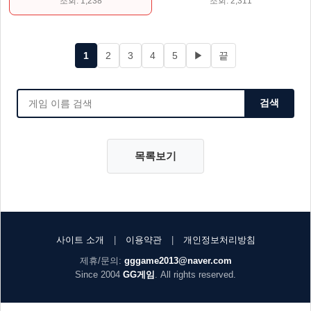
조회: 1,238
조회: 2,311
1
2
3
4
5
▶
끝
검색
목록보기
사이트 소개
|
이용약관
|
개인정보처리방침
제휴/문의:
gggame2013@naver.com
Since 2004
GG게임
. All rights reserved.