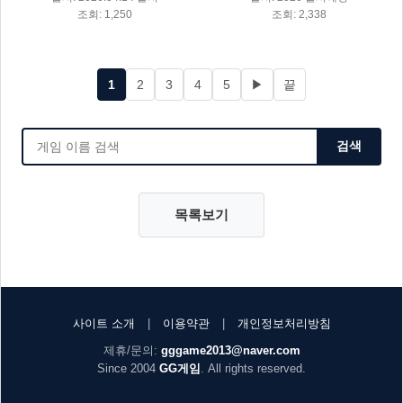
조회: 1,250
조회: 2,338
1
2
3
4
5
▶
끝
검색
목록보기
사이트 소개
|
이용약관
|
개인정보처리방침
제휴/문의:
gggame2013@naver.com
Since 2004
GG게임
. All rights reserved.