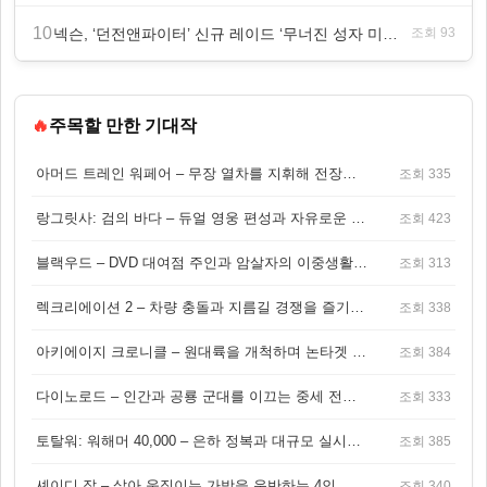
10
넥슨, ‘던전앤파이터’ 신규 레이드 ‘무너진 성자 미카엘라’ 업데이트!
조회 93
🔥
주목할 만한 기대작
아머드 트레인 워페어 – 무장 열차를 지휘해 전장을 돌파하는 생존 전투 게임
조회 335
랑그릿사: 검의 바다 – 듀얼 영웅 편성과 자유로운 탐험을 결합한 판타지 전략 RPG
조회 423
블랙우드 – DVD 대여점 주인과 암살자의 이중생활을 그린 3인칭 액션 스릴러 게임
조회 313
렉크리에이션 2 – 차량 충돌과 지름길 경쟁을 즐기는 오픈월드 아케이드 레이싱 게임
조회 338
아키에이지 크로니클 – 원대륙을 개척하며 논타겟 전투를 즐기는 오픈월드 MMORPG
조회 384
다이노로드 – 인간과 공룡 군대를 이끄는 중세 전략 액션 RPG
조회 333
토탈워: 워해머 40,000 – 은하 정복과 대규모 실시간 전투가 결합된 전략 게임!
조회 385
셰이디 잡 – 살아 움직이는 가방을 운반하는 4인 협동 물리 어드벤처 게임
조회 340