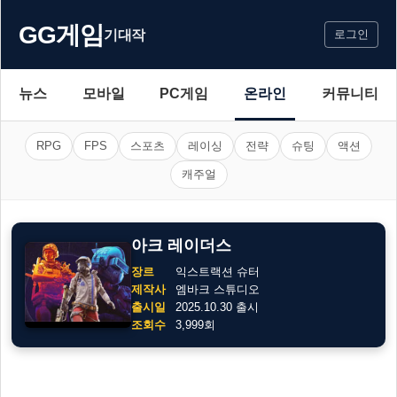
GG게임
기대작
로그인
뉴스
모바일
PC게임
온라인
커뮤니티
RPG
FPS
스포츠
레이싱
전략
슈팅
액션
캐주얼
아크 레이더스
장르
익스트랙션 슈터
제작사
엠바크 스튜디오
출시일
2025.10.30 출시
조회수
3,999회