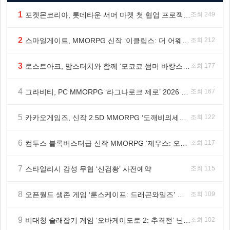
1
포켓몬코리아, 롯데타운 서머 마켓 첫 협업 프로젝트 ‘포켓몬 별빛낙원’ 개최
조회 249
2
스마일게이트, MMORPG 신작 ‘이클립스: 더 어웨이크닝’ 9월 10일 론칭!
조회 212
3
로스트아크, 맘스터치와 함께 ‘모코코 썸머 바캉스 세트’ 출시
조회 177
4
그라비티, PC MMORPG ‘라그나로크 제로’ 2026 여름 프로모션 진행!
조회 167
5
카카오게임즈, 신작 2.5D MMORPG ‘도깨비의세계’ 천만 배우 박지훈 광고 모델 발탁
조회 122
6
컴투스 블록버스터급 신작 MMORPG ‘제우스: 오만의 신’, 8월 26일 출시!
조회 117
7
스타일리시 감성 무협 ‘신검황’ 사전예약
조회 115
8
오픈월드 생존 게임 ‘룬스케이프: 드래곤와일즈’ 대규모 유저 편의성 개선 및 사이드 퀘스트 업데이트
조회 109
9
비대칭 술래잡기 게임 ‘오바케이도로 2: 추격전’ 닌텐도 eShop 출시
조회 102