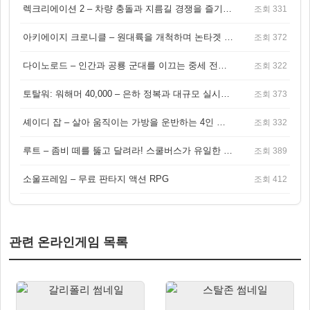
렉크리에이션 2 – 차량 충돌과 지름길 경쟁을 즐기는 오픈월드 아케이드 레이싱 게임
조회 331
아키에이지 크로니클 – 원대륙을 개척하며 논타겟 전투를 즐기는 오픈월드 MMORPG
조회 372
다이노로드 – 인간과 공룡 군대를 이끄는 중세 전략 액션 RPG
조회 322
토탈워: 워해머 40,000 – 은하 정복과 대규모 실시간 전투가 결합된 전략 게임!
조회 373
셰이디 잡 – 살아 움직이는 가방을 운반하는 4인 협동 물리 어드벤처 게임
조회 332
루트 – 좀비 떼를 뚫고 달려라! 스쿨버스가 유일한 집이 되는 4인 협동 생존 게임
조회 389
소울프레임 – 무료 판타지 액션 RPG
조회 412
관련 온라인게임 목록