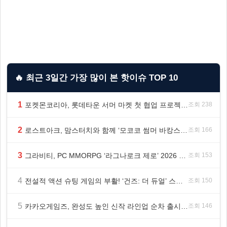
🔥 최근 3일간 가장 많이 본 핫이슈 TOP 10
1
포켓몬코리아, 롯데타운 서머 마켓 첫 협업 프로젝트 ‘포켓몬 별빛낙원’ 개최
조회 238
2
로스트아크, 맘스터치와 함께 ‘모코코 썸머 바캉스 세트’ 출시
조회 166
3
그라비티, PC MMORPG ‘라그나로크 제로’ 2026 여름 프로모션 진행!
조회 153
4
전설적 액션 슈팅 게임의 부활! ‘건즈: 더 듀얼’ 스팀(Steam) 8월 14일 정식 오픈
조회 150
5
카카오게임즈, 완성도 높인 신작 라인업 순차 출시 ‘속도’
조회 146