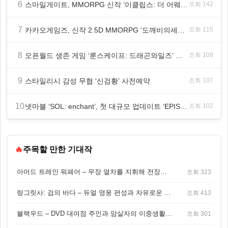
6
스마일게이트, MMORPG 신작 ‘이클립스: 더 어웨이크닝’ 9월 10일 론칭!
조회 142
7
카카오게임즈, 신작 2.5D MMORPG ‘도깨비의세계’ 천만 배우 박지훈 광고 모델 발탁
조회 115
8
오픈월드 생존 게임 ‘룬스케이프: 드래곤와일즈’ 대규모 유저 편의성 개선 및 사이드 퀘스트 업데이트
조회 108
9
스타일리시 감성 무협 ‘신검황’ 사전예약
조회 107
10
넷마블 ‘SOL: enchant’, 첫 대규모 업데이트 ‘EPISODE 01. GENESIS: 신의 전장’ 사전등록 실시
조회 102
🔥
주목할 만한 기대작
아머드 트레인 워페어 – 무장 열차를 지휘해 전장을 돌파하는 생존 전투 게임
조회 323
랑그릿사: 검의 바다 – 듀얼 영웅 편성과 자유로운 탐험을 결합한 판타지 전략 RPG
조회 413
블랙우드 – DVD 대여점 주인과 암살자의 이중생활을 그린 3인칭 액션 스릴러 게임
조회 301