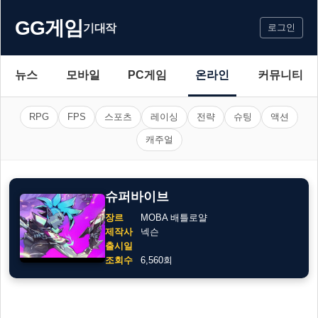
GG게임
기대작
로그인
뉴스
모바일
PC게임
온라인
커뮤니티
RPG
FPS
스포츠
레이싱
전략
슈팅
액션
캐주얼
슈퍼바이브
장르
MOBA 배틀로얄
제작사
넥슨
출시일
조회수
6,560회