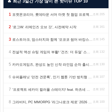
🔥 최근 3일간 가장 많이 본 핫이슈 TOP 10
1
포켓몬코리아, 롯데타운 서머 마켓 첫 협업 프로젝트 ‘포켓몬 별빛낙원’ 개최
조회 205
2
‘로그W: 리메인즈 오브 갓’, 사전예약 시작
조회 161
3
로스트아크, 맘스터치와 함께 ‘모코코 썸머 바캉스 세트’ 출시
조회 145
4
전설적 액션 슈팅 게임의 부활! ‘건즈: 더 듀얼’ 스팀(Steam) 8월 14일 정식 오픈
조회 132
5
카카오게임즈, 완성도 높인 신작 라인업 순차 출시 ‘속도’
조회 130
6
슈퍼플래닛 ‘던전 견문록’, 인기 웹툰 기반 방치형 RPG로 글로벌 정식 출시
조회 107
7
‘프로젝트 세카이 컬러풀 스테이지! feat. 하츠네 미쿠’ 온리 샵·페어·그라떼 개최
조회 102
8
그라비티, PC MMORPG ‘라그나로크 제로’ 2026 여름 프로모션 진행!
조회 100