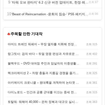
9
‘타워 오브 판타지’ 6.2 신규 버전 업데이트, 한정 레플리카 ‘겔피인’ 등장
조회 97
10
‘Beast of Reincarnation -윤회의 짐승-’ PS5 패키지판 8월 4일 금일 발매
조회 96
🔥
주목할 만한 기대작
아머드 트레인 워페어 – 무장 열차를 지휘해 전장을 돌파하는 생존 전투 게임
조회 315
랑그릿사: 검의 바다 – 듀얼 영웅 편성과 자유로운 탐험을 결합한 판타지 전략 RPG
조회 402
블랙우드 – DVD 대여점 주인과 암살자의 이중생활을 그린 3인칭 액션 스릴러 게임
조회 291
렉크리에이션 2 – 차량 충돌과 지름길 경쟁을 즐기는 오픈월드 아케이드 레이싱 게임
조회 325
아키에이지 크로니클 – 원대륙을 개척하며 논타겟 전투를 즐기는 오픈월드 MMORPG
조회 361
다이노로드 – 인간과 공룡 군대를 이끄는 중세 전략 액션 RPG
조회 315
토탈워: 워해머 40,000 – 은하 정복과 대규모 실시간 전투가 결합된 전략 게임!
조회 363