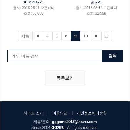
3D MMORPG
웹 RPG
출시: 2016.06.16 오픈베타
출시: 2016.06.14 오픈베타
조회: 58,050
조회: 32,598
처음
◀
6
7
8
9
10
▶
끝
검색
목록보기
사이트 소개
|
이용약관
|
개인정보처리방침
제휴/문의:
gggame2013@naver.com
Since 2004
GG게임
. All rights reserved.