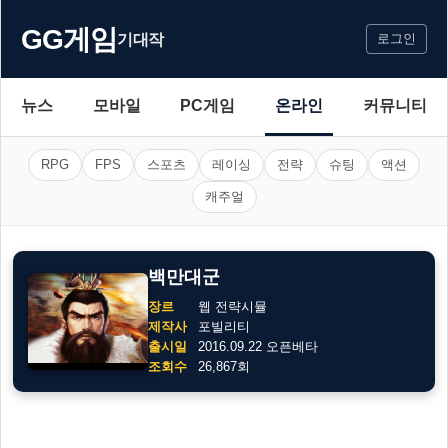
GG게임
기대작
로그인
뉴스
모바일
PC게임
온라인
커뮤니티
RPG
FPS
스포츠
레이싱
전략
슈팅
액션
캐주얼
백만대군
장르
웹 전략시뮬
제작사
포빌리티
출시일
2016.09.22 오픈베타
조회수
26,867회