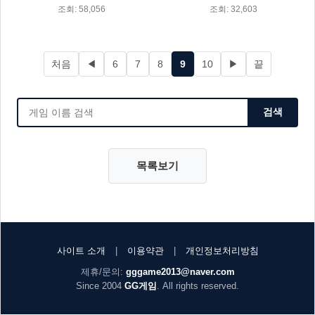
조회: 58,056
조회: 32,603
처음
◀
6
7
8
9
10
▶
끝
검색
목록보기
사이트 소개
|
이용약관
|
개인정보처리방침
제휴/문의:
gggame2013@naver.com
Since 2004
GG게임
. All rights reserved.