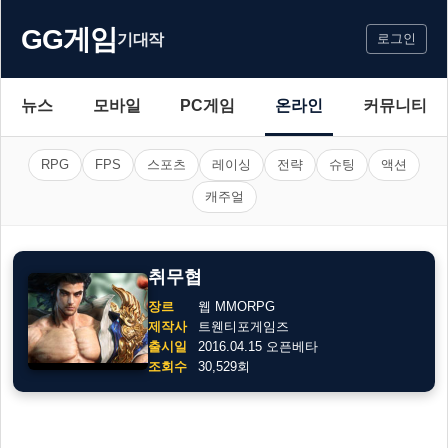
GG게임
기대작
로그인
뉴스
모바일
PC게임
온라인
커뮤니티
RPG
FPS
스포츠
레이싱
전략
슈팅
액션
캐주얼
취무협
장르
웹 MMORPG
제작사
트웬티포게임즈
출시일
2016.04.15 오픈베타
조회수
30,529회