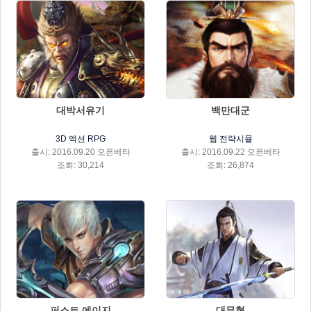
대박서유기
백만대군
3D 액션 RPG
웹 전략시뮬
출시: 2016.09.20 오픈베타
출시: 2016.09.22 오픈베타
조회: 30,214
조회: 26,874
퍼스트 에이지
대무협