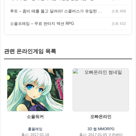
루트 – 좀비 떼를 뚫고 달려라! 스쿨버스가 유일한 집이 되는 4인 협동 생존 게임
조회 408
소울프레임 – 무료 판타지 액션 RPG
조회 432
관련 온라인게임 목록
소울워커
오빠온라인
롤플레잉
3D 웹 MMORPG
출시: 2017.01.18
출시: 2017.01.05 오픈베타