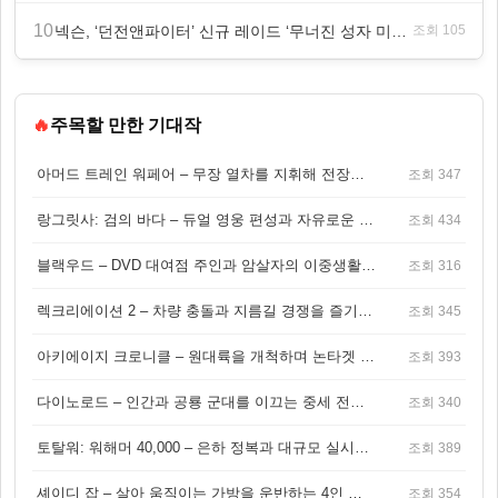
10
넥슨, ‘던전앤파이터’ 신규 레이드 ‘무너진 성자 미카엘라’ 업데이트!
조회 105
🔥
주목할 만한 기대작
아머드 트레인 워페어 – 무장 열차를 지휘해 전장을 돌파하는 생존 전투 게임
조회 347
랑그릿사: 검의 바다 – 듀얼 영웅 편성과 자유로운 탐험을 결합한 판타지 전략 RPG
조회 434
블랙우드 – DVD 대여점 주인과 암살자의 이중생활을 그린 3인칭 액션 스릴러 게임
조회 316
렉크리에이션 2 – 차량 충돌과 지름길 경쟁을 즐기는 오픈월드 아케이드 레이싱 게임
조회 345
아키에이지 크로니클 – 원대륙을 개척하며 논타겟 전투를 즐기는 오픈월드 MMORPG
조회 393
다이노로드 – 인간과 공룡 군대를 이끄는 중세 전략 액션 RPG
조회 340
토탈워: 워해머 40,000 – 은하 정복과 대규모 실시간 전투가 결합된 전략 게임!
조회 389
셰이디 잡 – 살아 움직이는 가방을 운반하는 4인 협동 물리 어드벤처 게임
조회 354